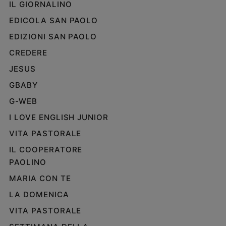
IL GIORNALINO
Policy
EDICOLA SAN PAOLO
EDIZIONI SAN PAOLO
Chi
CREDERE
siamo
JESUS
Contatti
GBABY
G-WEB
Pubblicità
I LOVE ENGLISH JUNIOR
Registrati
VITA PASTORALE
IL COOPERATORE
Redazione
PAOLINO
MARIA CON TE
Social
LA DOMENICA
VITA PASTORALE