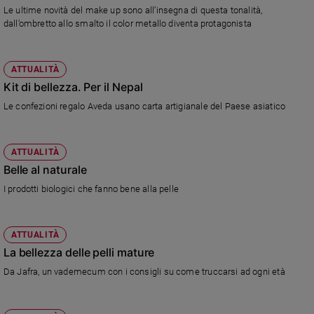
Chiesa
Le ultime novità del make up sono all’insegna di questa tonalità,
dall’ombretto allo smalto il color metallo diventa protagonista
Chiesa
Fede
e
ATTUALITÀ
spiritualità
Kit di bellezza. Per il Nepal
Santi
Le confezioni regalo Aveda usano carta artigianale del Paese asiatico
Devozione
e
fede
ATTUALITÀ
Parola
Belle al naturale
del
I prodotti biologici che fanno bene alla pelle
giorno
Santo
del
ATTUALITÀ
giorno
La bellezza delle pelli mature
Da Jafra, un vademecum con i consigli su come truccarsi ad ogni età
Società
e
valori