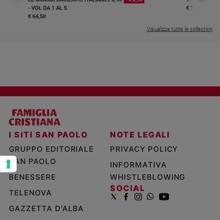
e
- VOL DA 1 AL 5
€ 18,50
€ 64,50
giovani
Visualizza tutte le collection
Adolescenza
Bioetica
Vai
Riflessioni
I SITI SAN PAOLO
NOTE LEGALI
Foto
GRUPPO EDITORIALE
PRIVACY POLICY
SAN PAOLO
INFORMATIVA
Video
BENESSERE
WHISTLEBLOWING
SOCIAL
Podcast
TELENOVA
GAZZETTA D'ALBA
Privacy