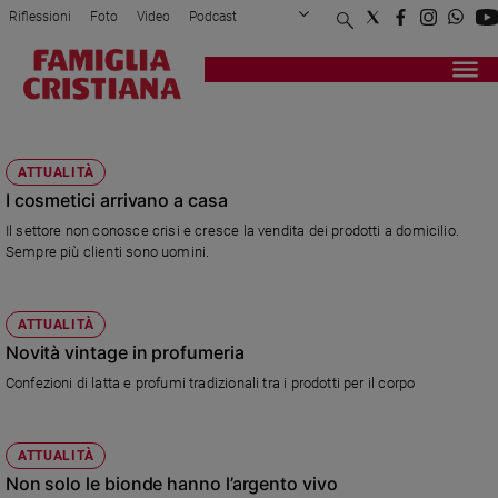
Riflessioni
Foto
Video
Podcast
Privacy Policy
Chi siamo
Contatti
Pubblicità
Attualità
Registrati
Redazione
Italia
COSMESI
Cronaca
ATTUALITÀ
Politica
I cosmetici arrivano a casa
Mondo
Il settore non conosce crisi e cresce la vendita dei prodotti a domicilio.
Economia
Sempre più clienti sono uomini.
Legalità
e
giustizia
ATTUALITÀ
Sport
Novità vintage in profumeria
Interviste
Confezioni di latta e profumi tradizionali tra i prodotti per il corpo
Papa
Papa
ATTUALITÀ
Non solo le bionde hanno l’argento vivo