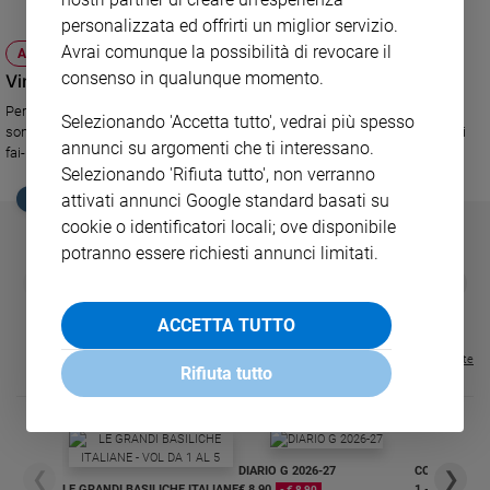
personalizzata ed offrirti un miglior servizio.
Sanremo
Avrai comunque la possibilità di revocare il
2026
ATTUALITÀ
consenso in qualunque momento.
Vincere le rughe? Si fa così
Cinema,
Tv
Per combattere i segni del tempo e mantenere un viso fresco e giovane,
Selezionando 'Accetta tutto', vedrai più spesso
e
sono di aiuto una buona alimentazione, una facile ginnastica e massaggi
annunci su argomenti che ti interessano.
streaming
fai-da-te.
Selezionando 'Rifiuta tutto', non verranno
Libri
attivati annunci Google standard basati su
EDICOLA SAN PAOLO
Musica
cookie o identificatori locali; ove disponibile
Arte
potranno essere richiesti annunci limitati.
GBABY
FAMIGLIA CRISTIANA
GBABY DIGITA
❮
❯
Famiglia
€ 34,80
€ 21,90
€ 104,00
€ 83,00
ABBONAMEN
37%
20%
ed
€ 16,99
educazione
ACCETTA TUTTO
Genitori
Visualizza tutte le riviste
Rifiuta tutto
e
figli
Nonni
Coppia
DIARIO G 2026-27
COLLANA ARS
❮
❯
Scuola
LE GRANDI BASILICHE ITALIANE
€ 8,90
1 - 2
- € 8,90