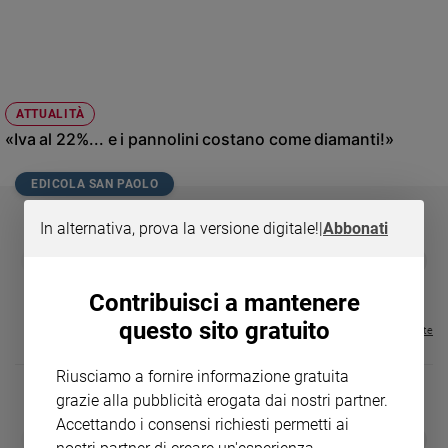
Chiesa
Chiesa
Fede
e
spiritualità
ATTUALITÀ
«Iva al 22%... e i pannolini costano come diamanti!»
Santi
Devozione
EDICOLA SAN PAOLO
e
fede
In alternativa, prova la versione digitale!
|
Abbonati
Parola
GBABY
FAMIGLIA CRISTIANA
GBABY DIGITA
❮
❯
del
€ 34,80
€ 21,90
€ 104,00
€ 83,00
ABBONAMEN
37%
20%
giorno
€ 16,99
Contribuisci a mantenere
Santo
questo sito gratuito
del
Visualizza tutte le riviste
giorno
Riusciamo a fornire informazione gratuita
Società
grazie alla pubblicità erogata dai nostri partner.
e
Accettando i consensi richiesti permetti ai
valori
DIARIO G 2026-27
COLLANA ARS
❮
❯