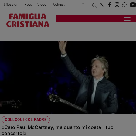
Riflessioni
Foto
Video
Podcast
Privacy Policy
Chi siamo
Contatti
Pubblicità
Attualità
Registrati
Redazione
Italia
COSTO DELLA VITA
Cronaca
Politica
Mondo
Economia
Legalità
e
giustizia
Sport
Interviste
Papa
COLLOQUI COL PADRE
Papa
«Caro Paul McCartney, ma quanto mi costa il tuo
concerto!»