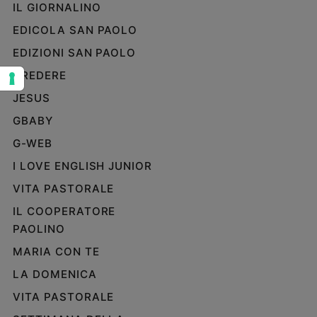
IL GIORNALINO
Sanremo
EDICOLA SAN PAOLO
2026
EDIZIONI SAN PAOLO
Cinema,
Tv
CREDERE
e
streaming
JESUS
Libri
GBABY
Musica
G-WEB
Arte
I LOVE ENGLISH JUNIOR
Famiglia
VITA PASTORALE
ed
educazione
IL COOPERATORE
PAOLINO
Genitori
e
MARIA CON TE
figli
LA DOMENICA
Nonni
VITA PASTORALE
Coppia
Scuola