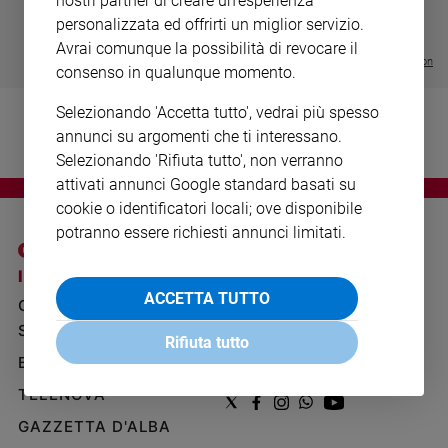
nostri partner di creare un'esperienza
LE GRANDI BASILICHE ITALIANE
€ 8,90
1 - 2
- € 8,90
Ambiente
- VOL DA 1 AL 5
€ 18,50
personalizzata ed offrirti un miglior servizio.
e
€ 64,50
Avrai comunque la possibilità di revocare il
Creato
Visualizza tutte le collection
consenso in qualunque momento.
Volontariato
Diritti
Selezionando 'Accetta tutto', vedrai più spesso
Aziende
annunci su argomenti che ti interessano.
di
Selezionando 'Rifiuta tutto', non verranno
valore
attivati annunci Google standard basati su
Caso
cookie o identificatori locali; ove disponibile
della
potranno essere richiesti annunci limitati.
settimana
Migranti
I SITI SAN PAOLO
NOTE LEGALI
Diversità
ACCETTA TUTTO
GRUPPO EDITORIALE
PRIVACY POLICY
e
SAN PAOLO
INFORMATIVA
inclusione
Rifiuta tutto
BENESSERE
WHISTLEBLOWING
Costume
SOCIAL
TELENOVA
Cultura
e
GAZZETTA D'ALBA
spettacoli