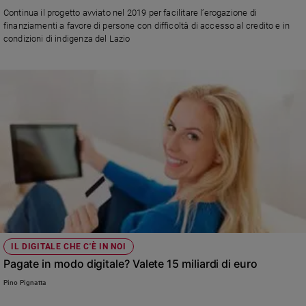
Chiesa
Continua il progetto avviato nel 2019 per facilitare l’erogazione di
Chiesa
finanziamenti a favore di persone con difficoltà di accesso al credito e in
condizioni di indigenza del Lazio
Fede
e
spiritualità
Santi
Devozione
e
fede
Parola
del
giorno
Santo
del
giorno
IL DIGITALE CHE C'È IN NOI
Pagate in modo digitale? Valete 15 miliardi di euro
Società
e
Pino Pignatta
valori