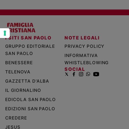
Policy
Chi
siamo
I SITI SAN PAOLO
NOTE LEGALI
Contatti
GRUPPO EDITORIALE
PRIVACY POLICY
SAN PAOLO
INFORMATIVA
Pubblicità
BENESSERE
WHISTLEBLOWING
SOCIAL
TELENOVA
Registrati
GAZZETTA D'ALBA
Redazione
IL GIORNALINO
EDICOLA SAN PAOLO
Social
EDIZIONI SAN PAOLO
CREDERE
JESUS