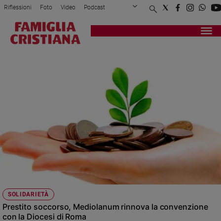
Riflessioni
Foto
Video
Podcast
Privacy Policy
Chi siamo
Contatti
Pubblicità
Attualità
Registrati
Redazione
Italia
CREDITO
Cronaca
Politica
Mondo
Economia
Legalità
e
giustizia
Sport
Interviste
Papa
SOLIDARIETÀ
Papa
Prestito soccorso, Mediolanum rinnova la convenzione
con la Diocesi di Roma