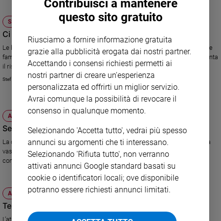
Contribuisci a mantenere
Sanremo
questo sito gratuito
STRETTA AL CREDITO E USURA
2026
Ci pensa lo strozzino
Cinema,
Riusciamo a fornire informazione gratuita
Tv
Le banche quest’anno hanno dato 5 miliardi di euro in meno di prestiti alle
grazie alla pubblicità erogata dai nostri partner.
e
famiglie, di cui ben 3 al Sud. E quando viene meno il denaro legale, aumenta
Accettando i consensi richiesti permetti ai
il rischio usura. Uno studio della Cgia di Mestre mostra dati allarmanti.
streaming
nostri partner di creare un'esperienza
Libri
Stefano Pasta
personalizzata ed offrirti un miglior servizio.
Musica
Avrai comunque la possibilità di revocare il
Arte
consenso in qualunque momento.
ATTUALITÀ
Famiglia
Se anche Juncker invoca Marx
Selezionando 'Accetta tutto', vedrai più spesso
ed
annunci su argomenti che ti interessano.
La clamorosa citazione del presidente dell'Eurogruppo si inserisce in una
educazione
vasta riscoperta del filosofo. Le vendite delle sue opere volano ed è
Selezionando 'Rifiuta tutto', non verranno
Genitori
comparsa una carta di credito...
attivati annunci Google standard basati su
e
cookie o identificatori locali; ove disponibile
figli
potranno essere richiesti annunci limitati.
ATTUALITÀ
Nonni
Tempi lunghi per i rimborsi fiscali
Coppia
L’attesa è di oltre 14 anni in Italia, contro una media europea di 12 mesi
Scuola