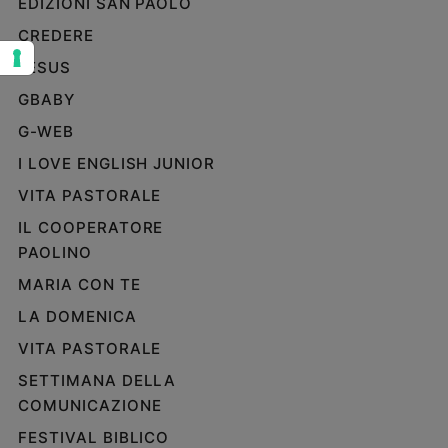
EDIZIONI SAN PAOLO
Sanremo
CREDERE
2026
JESUS
Cinema,
Tv
GBABY
e
G-WEB
streaming
I LOVE ENGLISH JUNIOR
Libri
Musica
VITA PASTORALE
Arte
IL COOPERATORE
PAOLINO
Famiglia
ed
MARIA CON TE
educazione
LA DOMENICA
Genitori
e
VITA PASTORALE
figli
SETTIMANA DELLA
Nonni
COMUNICAZIONE
Coppia
FESTIVAL BIBLICO
Scuola