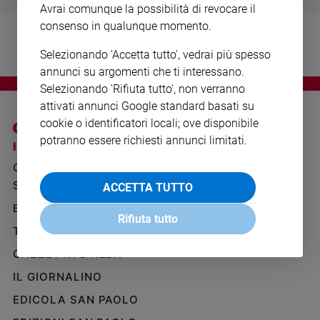
Avrai comunque la possibilità di revocare il
Ambiente
e
consenso in qualunque momento.
Creato
Selezionando 'Accetta tutto', vedrai più spesso
Volontariato
annunci su argomenti che ti interessano.
Diritti
Selezionando 'Rifiuta tutto', non verranno
Aziende
attivati annunci Google standard basati su
di
cookie o identificatori locali; ove disponibile
valore
potranno essere richiesti annunci limitati.
Caso
I SITI SAN PAOLO
NOTE LEGALI
della
GRUPPO EDITORIALE
PRIVACY POLICY
settimana
SAN PAOLO
ACCETTA TUTTO
INFORMATIVA
Migranti
BENESSERE
WHISTLEBLOWING
Diversità
Rifiuta tutto
SOCIAL
e
TELENOVA
inclusione
GAZZETTA D'ALBA
Costume
IL GIORNALINO
Cultura
EDICOLA SAN PAOLO
e
spettacoli