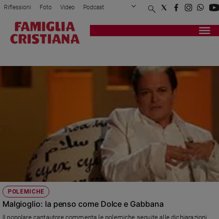
Riflessioni
Foto
Video
Podcast
Privacy Policy
Chi siamo
Contatti
Pubblicità
Attualità
Registrati
Redazione
Italia
CRISTIANO MALGIOGLIO
Cronaca
Politica
Mondo
Economia
Legalità
e
giustizia
Sport
Interviste
Papa
POLEMICHE
Papa
Malgioglio: la penso come Dolce e Gabbana
Il popolare cantautore commenta le polemiche seguite alle dichiarazioni