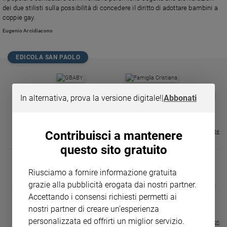
Chiesa
dei due stilisti sulla possibilità di concedere il diritto di adottare bambini a
Chiesa
coppie gay.
Eugenio Arcidiacono
Fede
e
spiritualità
EDICOLA SAN PAOLO
Santi
Devozione
GBABY
FAMIGLIA CRISTIANA
GBABY DIGITA
❮
❯
In alternativa, prova la versione digitale!
|
Abbonati
e
€ 34,80
€ 21,90
€ 104,00
€ 83,00
ABBONAMEN
37%
20%
fede
€ 16,99
Parola
Visualizza tutte le riviste
del
Contribuisci a mantenere
giorno
questo sito gratuito
Santo
del
Riusciamo a fornire informazione gratuita
giorno
DIARIO G 2026-27
COLLANA ARS
grazie alla pubblicità erogata dai nostri partner.
❮
❯
LE GRANDI BASILICHE ITALIANE
€ 8,90
1 - 2
- € 8,90
Accettando i consensi richiesti permetti ai
Società
- VOL DA 1 AL 5
€ 18,50
e
nostri partner di creare un'esperienza
€ 64,50
valori
personalizzata ed offrirti un miglior servizio.
Visualizza tutte le collection