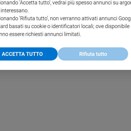
ionando 'Accetta tutto', vedrai più spesso annunci su arg
i interessano.
NOTE LEGALI
ionando 'Rifiuta tutto', non verranno attivati annunci Goog
PAOLO
PRIVACY POLICY
ard basati su cookie o identificatori locali; ove disponibile
nno essere richiesti annunci limitati.
INFORMATIVA WHISTLEBL
SOCIAL
ACCETTA TUTTO
Rifiuta tutto