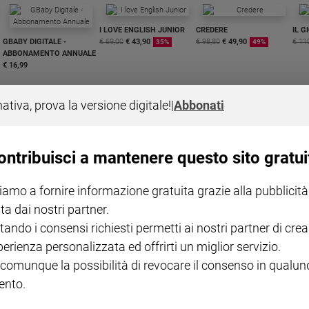
I LOVE ENGLISH JUNIOR
CREDERE
IL G
GBABY DIGITALE -
€ 69,00
€ 43,90
€ 98,80
€ 49,90
€ 11
35%
49%
ABBONAMENTO ANNUALE
€ 16,99
nativa, prova la versione digitale!
|
Abbonati
ontribuisci a mantenere questo sito gratui
COLLANA ARSENIO LUPIN
QUID+ ALLENIAMO
VOL. 1 - 2
MAGNIFICA HUMANITAS -
L'INTELLIGENZA
PRE
iamo a fornire informazione gratuita grazie alla pubblicità
€ 18,50
ENCICLICA PAPALE
€ 27,50
SANT
€ 2,90
A 10
ta dai nostri partner.
€ 24
tando i consensi richiesti permetti ai nostri partner di crea
perienza personalizzata ed offrirti un miglior servizio.
 comunque la possibilità di revocare il consenso in qualu
nto.