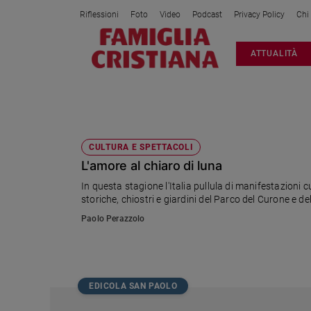
Riflessioni
Foto
Video
Podcast
Privacy Policy
Chi
Attualità
ATTUALITÀ
Italia
Cronaca
Politica
CURONE
Mondo
Economia
CULTURA E SPETTACOLI
L'amore al chiaro di luna
Legalità
e
In questa stagione l'Italia pullula di manifestazioni cu
giustizia
storiche, chiostri e giardini del Parco del Curone e del
Sport
Paolo Perazzolo
Interviste
Papa
Papa
EDICOLA SAN PAOLO