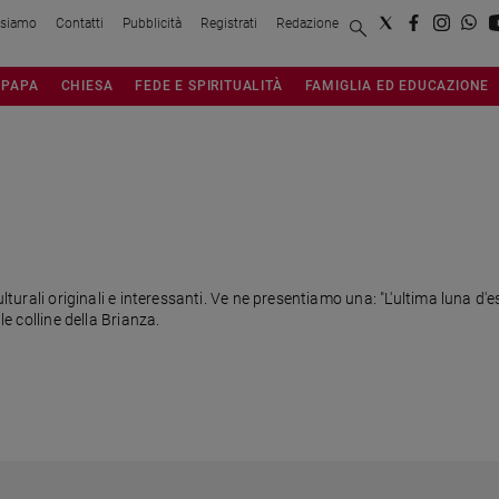
 siamo
Contatti
Pubblicità
Registrati
Redazione
PAPA
CHIESA
FEDE E SPIRITUALITÀ
FAMIGLIA ED EDUCAZIONE
lturali originali e interessanti. Ve ne presentiamo una: "L'ultima luna d'est
le colline della Brianza.