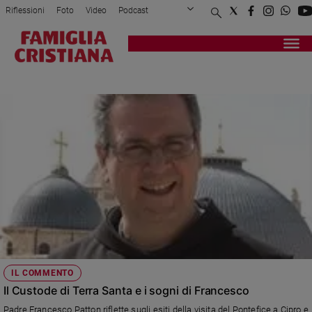
Riflessioni
Foto
Video
Podcast
Privacy Policy
Chi siamo
Contatti
Pubblicità
Attualità
Registrati
Redazione
Italia
CUSTODE
Cronaca
Politica
Mondo
Economia
Legalità
e
giustizia
Sport
Interviste
Papa
IL COMMENTO
Papa
Il Custode di Terra Santa e i sogni di Francesco
Padre Francesco Patton riflette sugli esiti della visita del Pontefice a Cipro e