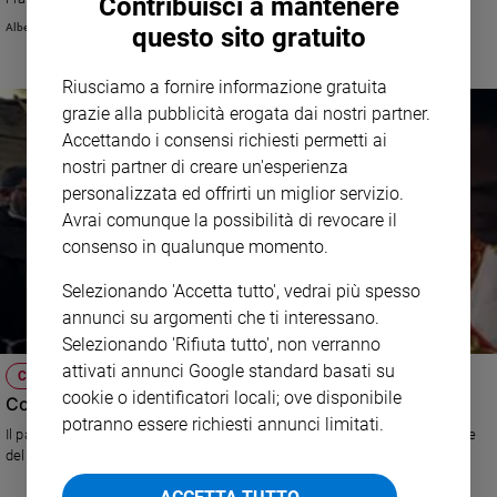
Contribuisci a mantenere
Sanremo
Alberto Bobbio
questo sito gratuito
2026
Cinema,
Riusciamo a fornire informazione gratuita
Tv
grazie alla pubblicità erogata dai nostri partner.
e
Accettando i consensi richiesti permetti ai
streaming
nostri partner di creare un'esperienza
Libri
personalizzata ed offrirti un miglior servizio.
Musica
Avrai comunque la possibilità di revocare il
Arte
consenso in qualunque momento.
Famiglia
Selezionando 'Accetta tutto', vedrai più spesso
ed
annunci su argomenti che ti interessano.
educazione
Selezionando 'Rifiuta tutto', non verranno
Genitori
attivati annunci Google standard basati su
CHIESA
e
cookie o identificatori locali; ove disponibile
Conclave, le voci della Terra Santa
figli
potranno essere richiesti annunci limitati.
Il patriarca Twal, il custode Pizzaballa e padre Faltas analizzano l'elezione
Nonni
del nuovo Pontefice secondo i problemi della Terra Santa.
Coppia
Scuola