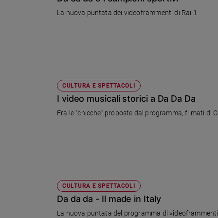
Chiesa
La nuova puntata dei videoframmenti di Rai 1
Chiesa
Fede
e
spiritualità
Santi
Devozione
CULTURA E SPETTACOLI
e
I video musicali storici a Da Da Da
fede
Fra le “chicche“ proposte dal programma, filmati di C
Parola
del
giorno
Santo
del
giorno
CULTURA E SPETTACOLI
Società
Da da da - Il made in Italy
e
valori
La nuova puntata del programma di videoframmenti 