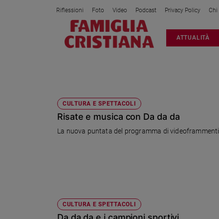
Riflessioni
Foto
Video
Podcast
Privacy Policy
Chi
Attualità
ATTUALITÀ
Italia
Cronaca
Politica
DA DA DA
Mondo
Economia
CULTURA E SPETTACOLI
Risate e musica con Da da da
Legalità
e
La nuova puntata del programma di videoframmenti 
giustizia
Sport
Interviste
Papa
Papa
CULTURA E SPETTACOLI
Da da da e i campioni sportivi