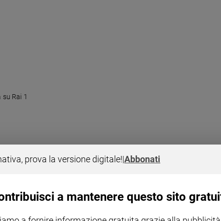
 su Rai 1
nativa, prova la versione digitale!
|
Abbonati
ontribuisci a mantenere questo sito gratui
atti da Tv e cinema
iamo a fornire informazione gratuita grazie alla pubblicità