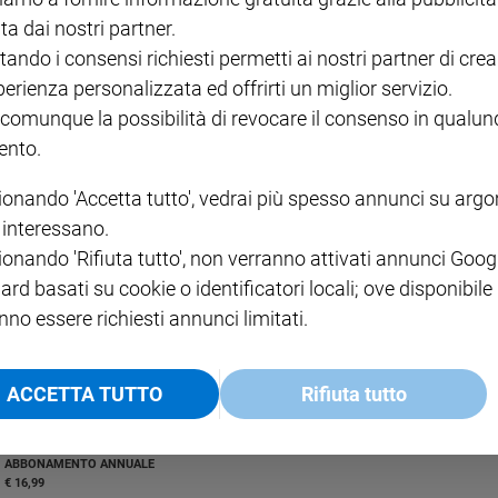
ta dai nostri partner.
tando i consensi richiesti permetti ai nostri partner di crea
perienza personalizzata ed offrirti un miglior servizio.
 comunque la possibilità di revocare il consenso in qualu
nto.
i Uno Mattina Estate per commemorare il re del quiz scomparso un anno 
ionando 'Accetta tutto', vedrai più spesso annunci su arg
i interessano.
ionando 'Rifiuta tutto', non verranno attivati annunci Goog
ard basati su cookie o identificatori locali; ove disponibile
nno essere richiesti annunci limitati.
ACCETTA TUTTO
Rifiuta tutto
I LOVE ENGLISH JUNIOR
CREDERE
IL G
GBABY DIGITALE -
€ 69,00
€ 43,90
€ 98,80
€ 49,90
€ 11
35%
49%
ABBONAMENTO ANNUALE
€ 16,99