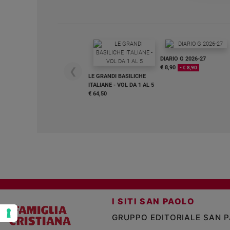
e
giovani
Adolescenza
Bioetica
DIARIO G 2026-27
€ 8,90
- € 8,90
❮
LE GRANDI BASILICHE
ITALIANE - VOL DA 1 AL 5
Vai
€ 64,50
Riflessioni
Foto
Video
I SITI SAN PAOLO
Podcast
GRUPPO EDITORIALE SAN 
Privacy