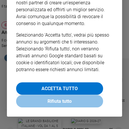
nostri partner di creare un'esperienza
Il talk show condotto da Serena Dandini
Sanremo
personalizzata ed offrirti un miglior servizio.
2026
Avrai comunque la possibilità di revocare il
Cinema,
consenso in qualunque momento.
CULTURA E SPETTACOLI
Tv
Antonio Albanese a Parla con me
e
Selezionando 'Accetta tutto', vedrai più spesso
streaming
Il comico presenta il suo nuovo film Qualunquemente nel programma di
annunci su argomenti che ti interessano.
Serena Dandini
Libri
Selezionando 'Rifiuta tutto', non verranno
Musica
attivati annunci Google standard basati su
EDICOLA SAN PAOLO
Arte
cookie o identificatori locali; ove disponibile
potranno essere richiesti annunci limitati.
Famiglia
GBABY
FAMIGLIA CRISTIANA
GBABY DIGITA
ed
❮
❯
€ 34,80
€ 21,90
€ 104,00
€ 83,00
ABBONAMEN
37%
20%
educazione
ACCETTA TUTTO
€ 16,99
Genitori
e
Visualizza tutte le riviste
Rifiuta tutto
figli
Nonni
Coppia
Scuola