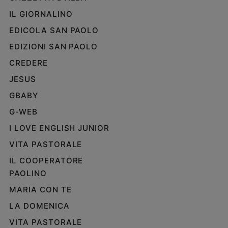
Policy
IL GIORNALINO
EDICOLA SAN PAOLO
Chi
EDIZIONI SAN PAOLO
siamo
CREDERE
JESUS
Contatti
GBABY
Pubblicità
G-WEB
I LOVE ENGLISH JUNIOR
Registrati
VITA PASTORALE
Redazione
IL COOPERATORE
PAOLINO
Social
MARIA CON TE
LA DOMENICA
VITA PASTORALE