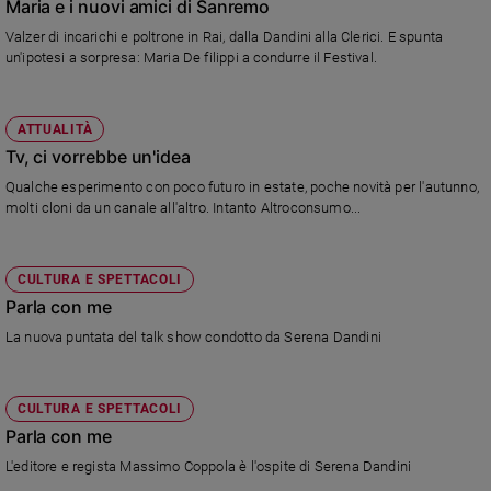
Chiesa
Maria e i nuovi amici di Sanremo
Valzer di incarichi e poltrone in Rai, dalla Dandini alla Clerici. E spunta
Chiesa
un'ipotesi a sorpresa: Maria De filippi a condurre il Festival.
Fede
e
spiritualità
ATTUALITÀ
Tv, ci vorrebbe un'idea
Santi
Qualche esperimento con poco futuro in estate, poche novità per l'autunno,
Devozione
molti cloni da un canale all'altro. Intanto Altroconsumo...
e
fede
Parola
CULTURA E SPETTACOLI
del
Parla con me
giorno
Santo
La nuova puntata del talk show condotto da Serena Dandini
del
giorno
CULTURA E SPETTACOLI
Società
Parla con me
e
L'editore e regista Massimo Coppola è l'ospite di Serena Dandini
valori