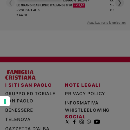
DIARIO G 2026-27
COLLANA ARS
❮
❯
e
LE GRANDI BASILICHE ITALIANE
€ 8,90
1 - 2
- € 8,90
- VOL DA 1 AL 5
€ 18,50
giovani
€ 64,50
Adolescenza
Visualizza tutte le collection
Bioetica
Vai
Riflessioni
Foto
I SITI SAN PAOLO
NOTE LEGALI
GRUPPO EDITORIALE
PRIVACY POLICY
Video
SAN PAOLO
INFORMATIVA
BENESSERE
WHISTLEBLOWING
Podcast
SOCIAL
TELENOVA
Privacy
GAZZETTA D'ALBA