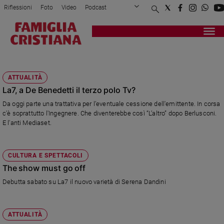
Riflessioni
Foto
Video
Podcast
Privacy Policy
Chi siamo
Contatti
Pubblicità
Attualità
Registrati
Redazione
Italia
DANDINI
Cronaca
ATTUALITÀ
Politica
La7, a De Benedetti il terzo polo Tv?
Mondo
Da oggi parte una trattativa per l’eventuale cessione dell'emittente. In corsa
Economia
c'è soprattutto l'Ingegnere. Che diventerebbe così “L’altro” dopo Berlusconi.
Legalità
E l'anti Mediaset.
e
giustizia
Sport
CULTURA E SPETTACOLI
Interviste
The show must go off
Debutta sabato su La7 il nuovo varietà di Serena Dandini
Papa
Papa
ATTUALITÀ