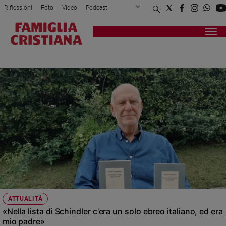
Riflessioni
Foto
Video
Podcast
Privacy Policy
Chi siamo
Contatti
Pubblicità
Attualità
Registrati
Redazione
Italia
DANILE VOGELMAN
Cronaca
Politica
Mondo
Economia
Legalità
e
giustizia
Sport
Interviste
Papa
ATTUALITÀ
Papa
«Nella lista di Schindler c'era un solo ebreo italiano, ed era
mio padre»