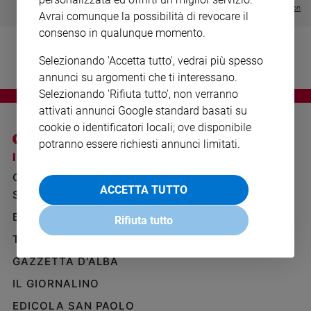
Ambiente
Visualizza tutte le collection
Avrai comunque la possibilità di revocare il
e
consenso in qualunque momento.
Creato
Volontariato
Selezionando 'Accetta tutto', vedrai più spesso
Diritti
annunci su argomenti che ti interessano.
Aziende
Selezionando 'Rifiuta tutto', non verranno
di
attivati annunci Google standard basati su
valore
cookie o identificatori locali; ove disponibile
Caso
potranno essere richiesti annunci limitati.
della
I SITI SAN PAOLO
NOTE LEGALI
settimana
GRUPPO EDITORIALE
PRIVACY POLICY
Migranti
ACCETTA TUTTO
SAN PAOLO
INFORMATIVA
Diversità
BENESSERE
WHISTLEBLOWING
e
Rifiuta tutto
SOCIAL
inclusione
TELENOVA
Costume
GAZZETTA D'ALBA
Cultura
IL GIORNALINO
e
EDICOLA SAN PAOLO
spettacoli