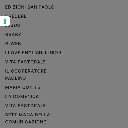
EDIZIONI SAN PAOLO
Sanremo
2026
CREDERE
Cinema,
JESUS
Tv
e
GBABY
streaming
G-WEB
Libri
I LOVE ENGLISH JUNIOR
Musica
Arte
VITA PASTORALE
IL COOPERATORE
Famiglia
PAOLINO
ed
educazione
MARIA CON TE
Genitori
LA DOMENICA
e
figli
VITA PASTORALE
Nonni
SETTIMANA DELLA
Coppia
COMUNICAZIONE
Scuola