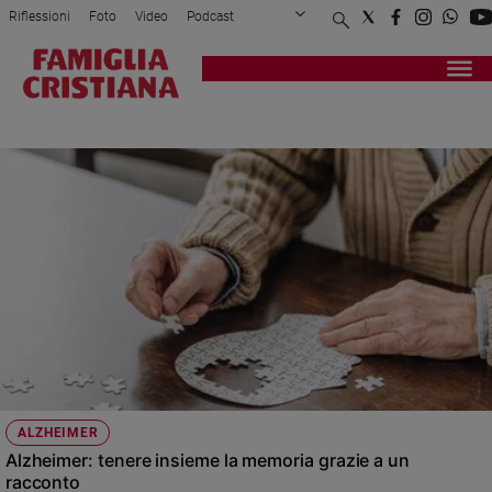
Riflessioni
Foto
Video
Podcast
Privacy Policy
Chi siamo
Contatti
Pubblicità
Attualità
Registrati
Redazione
Italia
DEMENZA SENILE
Cronaca
Politica
Mondo
Economia
Legalità
e
giustizia
Sport
Interviste
Papa
ALZHEIMER
Papa
Alzheimer: tenere insieme la memoria grazie a un
racconto