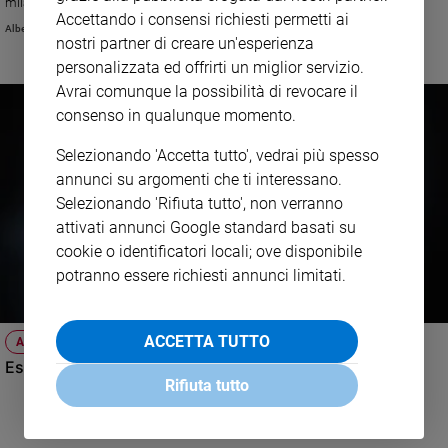
mila anziani. Un recente studio italiano ha scoperto un legame tra la
Accettando i consensi richiesti permetti ai
malattia e alcuni batteri infiammatori.
Sanremo
Alberto Laggia
nostri partner di creare un'esperienza
2026
personalizzata ed offrirti un miglior servizio.
Cinema,
Avrai comunque la possibilità di revocare il
Tv
consenso in qualunque momento.
e
streaming
Selezionando 'Accetta tutto', vedrai più spesso
Libri
annunci su argomenti che ti interessano.
Musica
Selezionando 'Rifiuta tutto', non verranno
Arte
attivati annunci Google standard basati su
cookie o identificatori locali; ove disponibile
Famiglia
potranno essere richiesti annunci limitati.
ed
educazione
Genitori
ACCETTA TUTTO
ATTUALITÀ
e
Essere cinici fa male al cervello
figli
Rifiuta tutto
Nonni
Coppia
Scuola