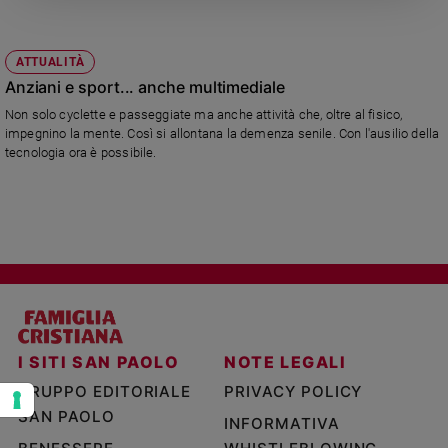
e
giovani
ATTUALITÀ
Adolescenza
Anziani e sport... anche multimediale
Bioetica
Non solo cyclette e passeggiate ma anche attività che, oltre al fisico,
impegnino la mente. Così si allontana la demenza senile. Con l'ausilio della
tecnologia ora è possibile.
Vai
Riflessioni
Foto
Video
I SITI SAN PAOLO
NOTE LEGALI
Podcast
GRUPPO EDITORIALE
PRIVACY POLICY
SAN PAOLO
INFORMATIVA
Privacy