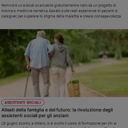
Chiesa
Remind è un e-book scaricabile gratuitamentre nato da un progetto di
Chiesa
ricerca e medicina narrativa, basato sulle reali esperienze di pazienti e
caregiver, per superare lo stigma della malattia e creare consapevolezza
Fede
e
spiritualità
Santi
Devozione
e
fede
Parola
del
giorno
Santo
del
giorno
ASSISTENTI SOCIALI
Alleati della famiglia e del futuro: la rivoluzione degli
Società
assistenti sociali per gli anziani
e
valori
L'8 giugno scorso, a Milano, si è svolto il corso di formazione per chi si