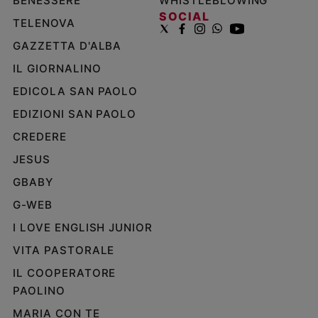
BENESSERE
WHISTLEBLOWING
SOCIAL
Policy
TELENOVA
GAZZETTA D'ALBA
Chi
IL GIORNALINO
siamo
EDICOLA SAN PAOLO
Contatti
EDIZIONI SAN PAOLO
CREDERE
Pubblicità
JESUS
GBABY
Registrati
G-WEB
Redazione
I LOVE ENGLISH JUNIOR
VITA PASTORALE
Social
IL COOPERATORE
PAOLINO
MARIA CON TE