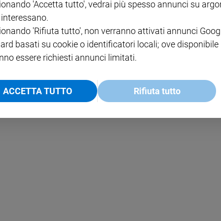
ionando 'Accetta tutto', vedrai più spesso annunci su arg
i interessano.
NOTE LEGALI
ionando 'Rifiuta tutto', non verranno attivati annunci Goog
PAOLO
PRIVACY POLICY
ard basati su cookie o identificatori locali; ove disponibile
nno essere richiesti annunci limitati.
INFORMATIVA WHISTLEBL
SOCIAL
ACCETTA TUTTO
Rifiuta tutto