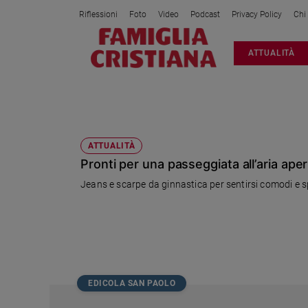
Riflessioni
Foto
Video
Podcast
Privacy Policy
Chi
Attualità
ATTUALITÀ
Italia
Cronaca
Politica
DENIM
Mondo
Economia
ATTUALITÀ
Pronti per una passeggiata all’aria ape
Legalità
e
Jeans e scarpe da ginnastica per sentirsi comodi e s
giustizia
Sport
Interviste
Papa
Papa
EDICOLA SAN PAOLO