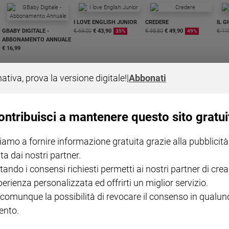
I LOVE ENGLISH JUNIOR
CREDERE
IL G
GBABY DIGITALE -
€ 69,00
€ 43,90
€ 98,80
€ 49,90
€ 11
35%
49%
ABBONAMENTO ANNUALE
€ 16,99
nativa, prova la versione digitale!
|
Abbonati
ontribuisci a mantenere questo sito gratui
COLLANA ARSENIO LUPIN
QUID+ ALLENIAMO
VOL. 1 - 2
MAGNIFICA HUMANITAS -
L'INTELLIGENZA
PRE
iamo a fornire informazione gratuita grazie alla pubblicità
€ 18,50
ENCICLICA PAPALE
€ 27,50
SANT
€ 2,90
A 10
ta dai nostri partner.
€ 24
tando i consensi richiesti permetti ai nostri partner di crea
perienza personalizzata ed offrirti un miglior servizio.
 comunque la possibilità di revocare il consenso in qualu
nto.