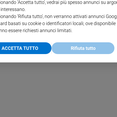
ionando 'Accetta tutto', vedrai più spesso annunci su arg
i interessano.
NOTE LEGALI
ionando 'Rifiuta tutto', non verranno attivati annunci Goog
PAOLO
PRIVACY POLICY
ard basati su cookie o identificatori locali; ove disponibile
nno essere richiesti annunci limitati.
INFORMATIVA WHISTLEBL
SOCIAL
ACCETTA TUTTO
Rifiuta tutto