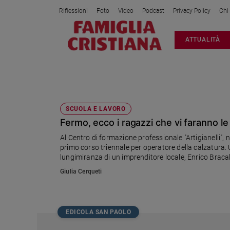
Riflessioni
Foto
Video
Podcast
Privacy Policy
Chi
Attualità
ATTUALITÀ
Italia
Cronaca
Politica
DIPLOMI
Mondo
Economia
SCUOLA E LAVORO
Fermo, ecco i ragazzi che vi faranno l
Legalità
e
Al Centro di formazione professionale "Artigianelli", 
giustizia
primo corso triennale per operatore della calzatura. Un
Sport
lungimiranza di un imprenditore locale, Enrico Bracal
sui giovani del territorio.
Interviste
Giulia Cerqueti
Papa
Papa
EDICOLA SAN PAOLO