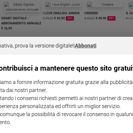
I LOVE ENGLISH JUNIOR
CREDERE
IL G
GBABY DIGITALE -
€ 69,00
€ 43,90
€ 98,80
€ 49,90
€ 11
35%
49%
ABBONAMENTO ANNUALE
€ 16,99
nativa, prova la versione digitale!
|
Abbonati
ontribuisci a mantenere questo sito gratui
COLLANA ARSENIO LUPIN
QUID+ ALLENIAMO
VOL. 1 - 2
MAGNIFICA HUMANITAS -
L'INTELLIGENZA
PRE
iamo a fornire informazione gratuita grazie alla pubblicità
€ 18,50
ENCICLICA PAPALE
€ 27,50
SANT
€ 2,90
A 10
ta dai nostri partner.
€ 24
tando i consensi richiesti permetti ai nostri partner di crea
perienza personalizzata ed offrirti un miglior servizio.
 comunque la possibilità di revocare il consenso in qualu
nto.