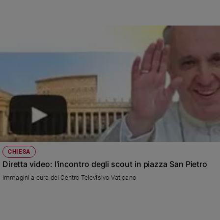
Ambiente
e
Creato
Volontariato
Diritti
Aziende
di
valore
Caso
della
settimana
Migranti
Diversità
CHIESA
e
Diretta video: l'incontro degli scout in piazza San Pietro
inclusione
Immagini a cura del Centro Televisivo Vaticano
Costume
Cultura
e
spettacoli