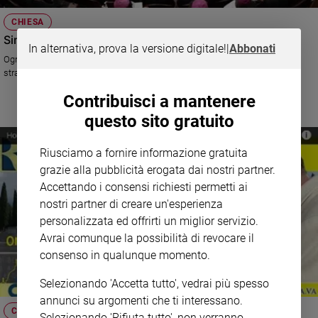
CHIESA
Sinodo 2014: le dirette video
In alternativa, prova la versione digitale!
|
Abbonati
Ogni giorno, due appuntamenti per seguire in diretta i lavori del Sinodo
straordinario.
Contribuisci a mantenere
questo sito gratuito
Riusciamo a fornire informazione gratuita
grazie alla pubblicità erogata dai nostri partner.
Accettando i consensi richiesti permetti ai
nostri partner di creare un'esperienza
personalizzata ed offrirti un miglior servizio.
Avrai comunque la possibilità di revocare il
consenso in qualunque momento.
Selezionando 'Accetta tutto', vedrai più spesso
annunci su argomenti che ti interessano.
CHIESA
Selezionando 'Rifiuta tutto', non verranno