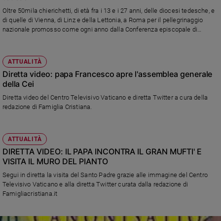
Oltre 50mila chierichetti, di età fra i 13 e i 27 anni, delle diocesi tedesche, e
di quelle di Vienna, di Linz e della Lettonia, a Roma per il pellegrinaggio
nazionale promosso come ogni anno dalla Conferenza episcopale di
Germania. L'evento centrale l'incontro di martedì 5 pomeriggio in piazza San
Pietro, dalle 17.30, con la partecipazione di papa Francesco. (Immagini a
cura del Centro Televisivo Vaticano)
ATTUALITÀ
Diretta video: papa Francesco apre l'assemblea generale
della Cei
Diretta video del Centro Televisivo Vaticano e diretta Twitter a cura della
redazione di Famiglia Cristiana.
ATTUALITÀ
DIRETTA VIDEO: IL PAPA INCONTRA IL GRAN MUFTI' E
VISITA IL MURO DEL PIANTO
Segui in diretta la visita del Santo Padre grazie alle immagine del Centro
Televisivo Vaticano e alla diretta Twitter curata dalla redazione di
Famigliacristiana.it