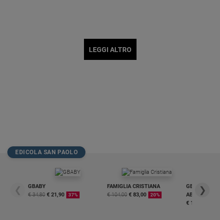
LEGGI ALTRO
EDICOLA SAN PAOLO
GBABY
FAMIGLIA CRISTIANA
GBABY DIGITA
❮
❯
€ 34,80
€ 21,90
€ 104,00
€ 83,00
ABBONAMEN
37%
20%
€ 16,99