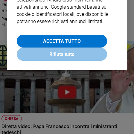
Diretta video: Santa Messa al Sacrario Militare di
attivati annunci Google standard basati su
Redipuglia
cookie o identificatori locali; ove disponibile
Papa Francesco presiede la celebrazione eucaristica presso il Sacrario
potranno essere richiesti annunci limitati.
Militare in provincia di Gorizia.
ACCETTA TUTTO
Rifiuta tutto
CHIESA
Diretta video: Papa Francesco incontra i ministranti
tedeschi