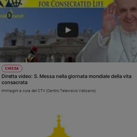
e
giovani
Adolescenza
Bioetica
Vai
CHIESA
Riflessioni
Diretta video: S. Messa nella giornata mondiale della vita
consacrata
Foto
Immagini a cura del CTV (Centro Televisivo Vaticano).
Video
Podcast
Privacy