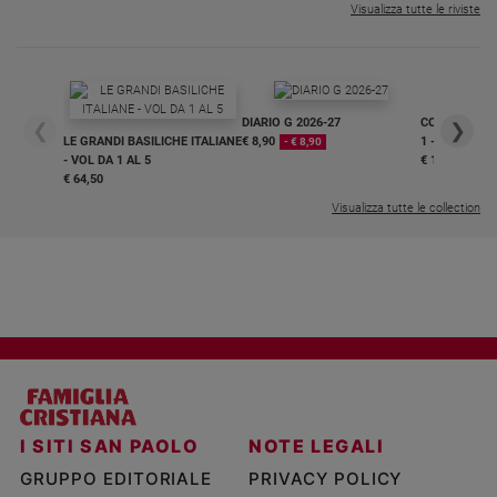
Visualizza tutte le riviste
DIARIO G 2026-27
COLLANA ARS
❮
❯
LE GRANDI BASILICHE ITALIANE
€ 8,90
1 - 2
- € 8,90
- VOL DA 1 AL 5
€ 18,50
€ 64,50
Visualizza tutte le collection
I SITI SAN PAOLO
NOTE LEGALI
GRUPPO EDITORIALE
PRIVACY POLICY