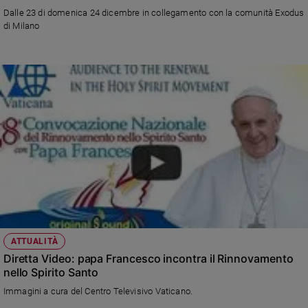
Chiesa
Dalle 23 di domenica 24 dicembre in collegamento con la comunità Exodus
Chiesa
di Milano
Fede
e
spiritualità
Santi
Devozione
e
fede
Parola
del
giorno
Santo
del
giorno
ATTUALITÀ
Diretta Video: papa Francesco incontra il Rinnovamento
Società
nello Spirito Santo
e
Immagini a cura del Centro Televisivo Vaticano.
valori