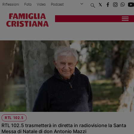
Riflessioni
Foto
Video
Podcast
Privacy Policy
Chi siamo
Contatti
Pubblicità
Attualità
Registrati
Redazione
Italia
DIRETTA
Cronaca
Politica
Mondo
Economia
Legalità
e
giustizia
Sport
Interviste
Papa
RTL 102.5
Papa
RTL 102.5 trasmetterà in diretta in radiovisione la Santa
Messa di Natale di don Antonio Mazzi