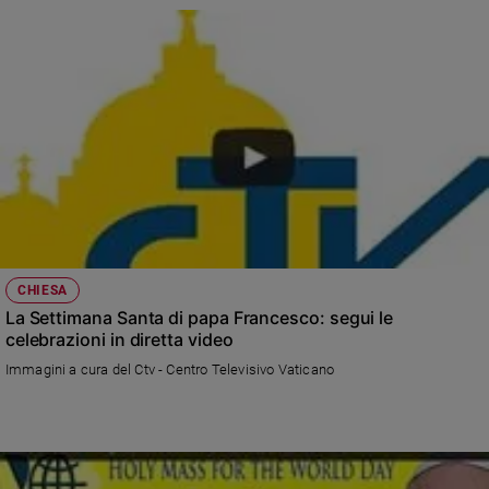
Sanremo
2026
Cinema,
Tv
e
streaming
Libri
Musica
Arte
Famiglia
CHIESA
ed
La Settimana Santa di papa Francesco: segui le
educazione
celebrazioni in diretta video
Genitori
Immagini a cura del Ctv - Centro Televisivo Vaticano
e
figli
Nonni
Coppia
Scuola