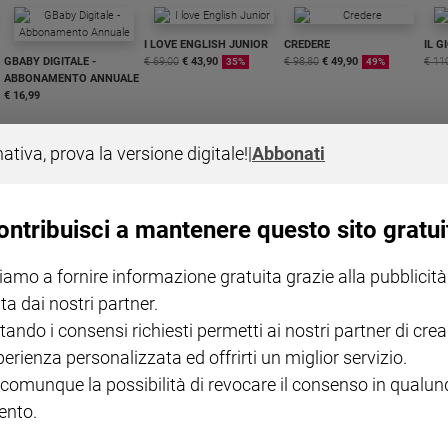
I LOVE ENGLISH JUNIOR
CREDERE
IL G
GBABY DIGITALE -
€ 69,00
€ 43,90
€ 98,80
€ 49,90
€ 11
35%
49%
ABBONAMENTO ANNUALE
€ 16,99
nativa, prova la versione digitale!
|
Abbonati
ontribuisci a mantenere questo sito gratui
COLLANA ARSENIO LUPIN
QUID+ ALLENIAMO
VOL. 1 - 2
MAGNIFICA HUMANITAS -
L'INTELLIGENZA
PRE
iamo a fornire informazione gratuita grazie alla pubblicità
€ 18,50
ENCICLICA PAPALE
€ 27,50
SANT
€ 2,90
A 10
ta dai nostri partner.
€ 24
tando i consensi richiesti permetti ai nostri partner di crea
perienza personalizzata ed offrirti un miglior servizio.
 comunque la possibilità di revocare il consenso in qualu
nto.