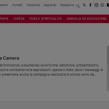
 siamo
Contatti
Pubblicità
Registrati
Redazione
PAPA
CHIESA
FEDE E SPIRITUALITÀ
FAMIGLIA ED EDUCAZIONE
la Camera
i e le minoranze, assumendo varie forme: xenofobia, antisemitismo,
orre combatterne le espressioni, specie in Rete, dove i messaggi si
ata presentata anche la campagna realizzata lo scorso anno da