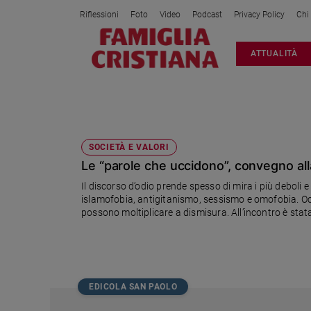
Riflessioni
Foto
Video
Podcast
Privacy Policy
Chi
Attualità
ATTUALITÀ
Italia
Cronaca
Politica
DISCORSO D'ODIO
Mondo
Economia
SOCIETÀ E VALORI
Le “parole che uccidono”, convegno al
Legalità
e
Il discorso d’odio prende spesso di mira i più debol
giustizia
islamofobia, antigitanismo, sessismo e omofobia. Occ
Sport
possono moltiplicare a dismisura. All’incontro è st
Famiglia Cristiana, Avvenire e i settimanali cattolici.
Interviste
Papa
Papa
EDICOLA SAN PAOLO