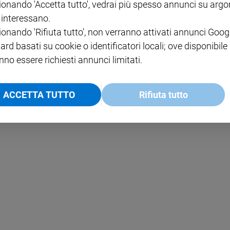
ionando 'Accetta tutto', vedrai più spesso annunci su arg
i interessano.
NOTE LEGALI
ionando 'Rifiuta tutto', non verranno attivati annunci Goog
PAOLO
PRIVACY POLICY
ard basati su cookie o identificatori locali; ove disponibile
nno essere richiesti annunci limitati.
INFORMATIVA WHISTLEBL
SOCIAL
ACCETTA TUTTO
Rifiuta tutto