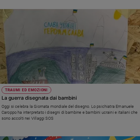
Sanremo
2026
Cinema,
Tv
e
streaming
Libri
Musica
Arte
Famiglia
ed
TRAUMI ED EMOZIONI
educazione
La guerra disegnata dai bambini
Genitori
Oggi si celebra la Giornata mondiale del disegno. Lo psichiatra Emanuele
e
Caroppo ha interpretato i disegni di bambine e bambini ucraini e italiani che
figli
sono accolti nei Villaggi SOS
Nonni
Coppia
Scuola