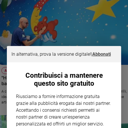
e
giovani
Adolescenza
Bioetica
Vai
In alternativa, prova la versione digitale!
|
Abbonati
Riflessioni
ANNIVERSARIO
Contribuisci a mantenere
"Ho visso un sogno": disegni fiabeschi e colorati per i
questo sito gratuito
Foto
bambini colpiti dal terremoto
A cinque anni dal sisma che colpì l'Appenino maceratese, l’artista Silvio Irilli,
Riusciamo a fornire informazione gratuita
Video
ideatore del progetto "Ospedali dipinti" ha svelato l’opera di riqualificazione
artistica che ha donato all’asilo nido "I pulcini" di Visso
grazie alla pubblicità erogata dai nostri partner.
Accettando i consensi richiesti permetti ai
Podcast
nostri partner di creare un'esperienza
personalizzata ed offrirti un miglior servizio.
Privacy