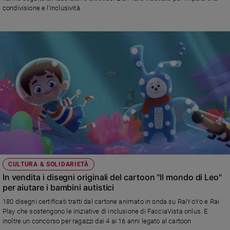
Ambiente
condivisione e l'inclusività
e
Creato
Volontariato
Diritti
Aziende
di
valore
Caso
della
settimana
Migranti
Diversità
e
CULTURA & SOLIDARIETÀ
inclusione
In vendita i disegni originali del cartoon "Il mondo di Leo"
Costume
per aiutare i bambini autistici
180 disegni certificati tratti dal cartone animato in onda su RaiYoYo e Rai
Cultura
Play che sostengono le iniziative di inclusione di FacciaVista onlus. E
e
inoltre un concorso per ragazzi dai 4 ai 16 anni legato al cartoon
spettacoli