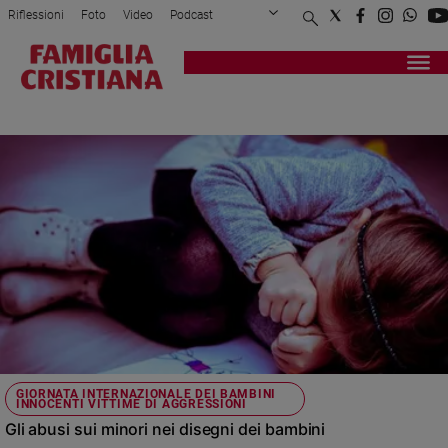
Riflessioni
Foto
Video
Podcast
Privacy Policy
Chi siamo
Contatti
Pubblicità
Attualità
Registrati
Redazione
Italia
DISEGNI
Cronaca
Politica
Mondo
Economia
Legalità
e
giustizia
Sport
Interviste
Papa
GIORNATA INTERNAZIONALE DEI BAMBINI
INNOCENTI VITTIME DI AGGRESSIONI
Papa
Gli abusi sui minori nei disegni dei bambini