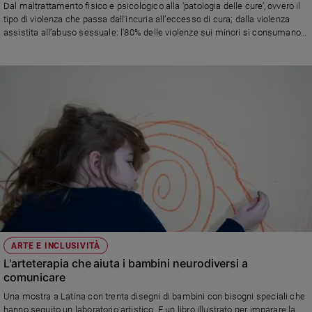
Chiesa
Dal maltrattamento fisico e psicologico alla ‘patologia delle cure’, ovvero il
tipo di violenza che passa dall’incuria all’eccesso di cura; dalla violenza
Chiesa
assistita all’abuso sessuale: l'80% delle violenze sui minori si consumano
in famiglia. All'Ospedale Bambino Gesù di Roma sono stati intercettati e
Fede
presi in carico 3.000 casi negli ultimi 15 anni
e
spiritualità
Santi
Devozione
e
fede
Parola
del
giorno
Santo
del
giorno
ARTE E INCLUSIVITÀ
L'arteterapia che aiuta i bambini neurodiversi a
Società
comunicare
e
Una mostra a Latina con trenta disegni di bambini con bisogni speciali che
valori
hanno seguito un laboratorio artistico. E un libro illustrato per imparare la