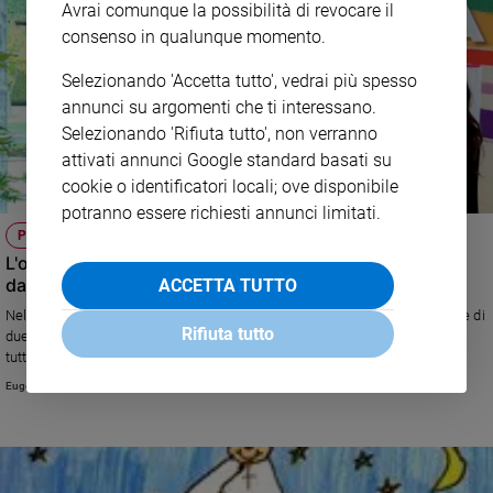
Avrai comunque la possibilità di revocare il
Policy
consenso in qualunque momento.
Selezionando 'Accetta tutto', vedrai più spesso
Chi
annunci su argomenti che ti interessano.
siamo
Selezionando 'Rifiuta tutto', non verranno
attivati annunci Google standard basati su
Contatti
cookie o identificatori locali; ove disponibile
potranno essere richiesti annunci limitati.
Pubblicità
PER NON DIMENTICARE
L'orrore di Sant'Anna di Stazzema 75 anni dopo riletto
Registrati
dall'innocenza dei bimbi
ACCETTA TUTTO
Nell'anniversario dell'eccidio nazista del 1944, ripubblichiamo il reportage di
Rifiuta tutto
Redazione
due anni fa sulla mostra "I colori della pace" con i disegni dei bambini di
tutto il mondo e la testimonianza di un sopravvissuto. Una mostra
itinerante che torna nella località toscana proprio in concomitanza con la
Eugenio Arcidiacono
ricorrenza
Social