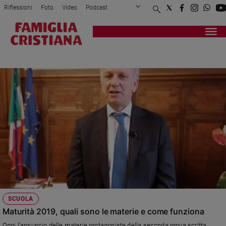
Riflessioni
Foto
Video
Podcast
Privacy Policy
Chi siamo
Contatti
Pubblicità
Attualità
Registrati
Redazione
Italia
DISPOSIZIONI
Cronaca
Politica
Mondo
Economia
Legalità
e
giustizia
Sport
Interviste
Papa
SCUOLA
Papa
Maturità 2019, quali sono le materie e come funziona
Oggi l'annuncio delle materie protagoniste della seconda prova scritta.