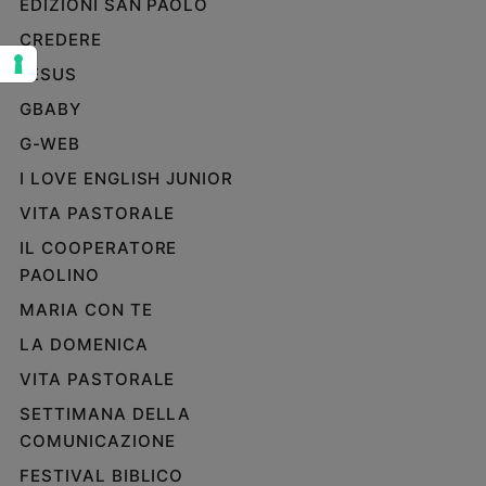
EDIZIONI SAN PAOLO
Sanremo
CREDERE
2026
JESUS
Cinema,
Tv
GBABY
e
G-WEB
streaming
Libri
I LOVE ENGLISH JUNIOR
Musica
VITA PASTORALE
Arte
IL COOPERATORE
PAOLINO
Famiglia
ed
MARIA CON TE
educazione
LA DOMENICA
Genitori
e
VITA PASTORALE
figli
SETTIMANA DELLA
Nonni
COMUNICAZIONE
Coppia
FESTIVAL BIBLICO
Scuola