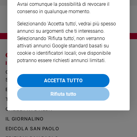
Avrai comunque la possibilità di revocare il
Ambiente
e
consenso in qualunque momento.
Creato
Selezionando 'Accetta tutto', vedrai più spesso
Volontariato
annunci su argomenti che ti interessano.
Diritti
Selezionando 'Rifiuta tutto', non verranno
Aziende
attivati annunci Google standard basati su
di
cookie o identificatori locali; ove disponibile
valore
potranno essere richiesti annunci limitati.
Caso
I SITI SAN PAOLO
NOTE LEGALI
della
GRUPPO EDITORIALE
PRIVACY POLICY
settimana
SAN PAOLO
ACCETTA TUTTO
INFORMATIVA
Migranti
BENESSERE
WHISTLEBLOWING
Diversità
Rifiuta tutto
SOCIAL
e
TELENOVA
inclusione
GAZZETTA D'ALBA
Costume
IL GIORNALINO
Cultura
EDICOLA SAN PAOLO
e
spettacoli