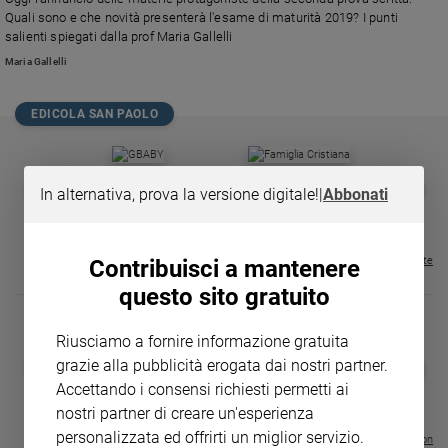
Chiesa
Quali sono e che novità presenterà l'esame di maturità 2019? I punti
Chiesa
salienti spiegati dalla prof Maria Gallelli
Maria Gallelli
Fede
e
spiritualità
EDICOLA SAN PAOLO
Santi
Devozione
GBABY
FAMIGLIA CRISTIANA
GBABY DIGITA
❮
❯
In alternativa, prova la versione digitale!
|
Abbonati
e
€ 34,80
€ 21,90
€ 104,00
€ 83,00
ABBONAMEN
37%
20%
fede
€ 16,99
Parola
del
Visualizza tutte le riviste
Contribuisci a mantenere
giorno
questo sito gratuito
Santo
del
Riusciamo a fornire informazione gratuita
giorno
DIARIO G 2026-27
COLLANA ARS
grazie alla pubblicità erogata dai nostri partner.
❮
❯
LE GRANDI BASILICHE ITALIANE
€ 8,90
1 - 2
- € 8,90
Accettando i consensi richiesti permetti ai
Società
- VOL DA 1 AL 5
€ 18,50
e
nostri partner di creare un'esperienza
€ 64,50
valori
personalizzata ed offrirti un miglior servizio.
Visualizza tutte le collection