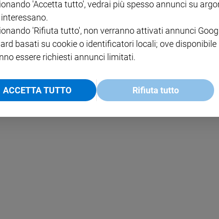
ionando 'Accetta tutto', vedrai più spesso annunci su arg
i interessano.
NOTE LEGALI
ionando 'Rifiuta tutto', non verranno attivati annunci Goog
PAOLO
PRIVACY POLICY
ard basati su cookie o identificatori locali; ove disponibile
nno essere richiesti annunci limitati.
INFORMATIVA WHISTLEBL
SOCIAL
ACCETTA TUTTO
Rifiuta tutto