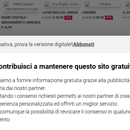
I LOVE ENGLISH JUNIOR
CREDERE
IL G
GBABY DIGITALE -
€ 69,00
€ 43,90
€ 98,80
€ 49,90
€ 11
35%
49%
ABBONAMENTO ANNUALE
€ 16,99
nativa, prova la versione digitale!
|
Abbonati
ontribuisci a mantenere questo sito gratui
COLLANA ARSENIO LUPIN
QUID+ ALLENIAMO
VOL. 1 - 2
MAGNIFICA HUMANITAS -
L'INTELLIGENZA
PRE
iamo a fornire informazione gratuita grazie alla pubblicità
€ 18,50
ENCICLICA PAPALE
€ 27,50
SANT
€ 2,90
A 10
ta dai nostri partner.
€ 24
tando i consensi richiesti permetti ai nostri partner di crea
perienza personalizzata ed offrirti un miglior servizio.
 comunque la possibilità di revocare il consenso in qualu
nto.