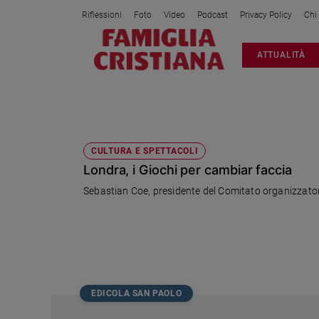
Riflessioni
Foto
Video
Podcast
Privacy Policy
Chi
Attualità
ATTUALITÀ
Italia
Cronaca
Politica
DISTRETTI
Mondo
Economia
CULTURA E SPETTACOLI
Londra, i Giochi per cambiar faccia
Legalità
e
Sebastian Coe, presidente del Comitato organizzatore,
giustizia
Sport
Interviste
Papa
Papa
EDICOLA SAN PAOLO