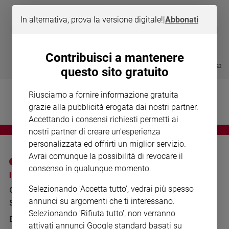
Chiesa
Chiesa
In alternativa, prova la versione digitale!
|
Abbonati
DIARIO G 2026-27
COLLANA ARS
❮
❯
LE GRANDI BASILICHE ITALIANE
€ 8,90
1 - 2
- € 8,90
Fede
- VOL DA 1 AL 5
€ 18,50
e
€ 64,50
Contribuisci a mantenere
spiritualità
Visualizza tutte le collection
questo sito gratuito
Santi
Devozione
Riusciamo a fornire informazione gratuita
e
grazie alla pubblicità erogata dai nostri partner.
fede
Accettando i consensi richiesti permetti ai
Parola
nostri partner di creare un'esperienza
del
personalizzata ed offrirti un miglior servizio.
giorno
Avrai comunque la possibilità di revocare il
Santo
consenso in qualunque momento.
del
I SITI SAN PAOLO
NOTE LEGALI
giorno
Selezionando 'Accetta tutto', vedrai più spesso
GRUPPO EDITORIALE
PRIVACY POLICY
annunci su argomenti che ti interessano.
Società
SAN PAOLO
INFORMATIVA
e
Selezionando 'Rifiuta tutto', non verranno
valori
BENESSERE
WHISTLEBLOWING
attivati annunci Google standard basati su