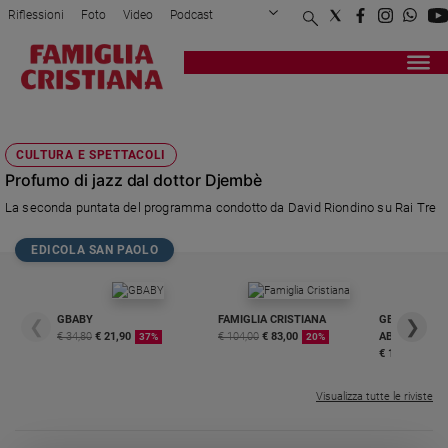
Riflessioni
Foto
Video
Podcast
Privacy Policy
Chi siamo
Contatti
Pubblicità
Attualità
Registrati
Redazione
Italia
DOTTOR DJEMBÉ
Cronaca
CULTURA E SPETTACOLI
Politica
Profumo di jazz dal dottor Djembè
Mondo
La seconda puntata del programma condotto da David Riondino su Rai Tre
Economia
Legalità
EDICOLA SAN PAOLO
e
giustizia
Sport
GBABY
FAMIGLIA CRISTIANA
GBABY DIGITA
❮
❯
Interviste
€ 34,80
€ 21,90
€ 104,00
€ 83,00
ABBONAMEN
37%
20%
€ 16,99
Papa
Visualizza tutte le riviste
Papa