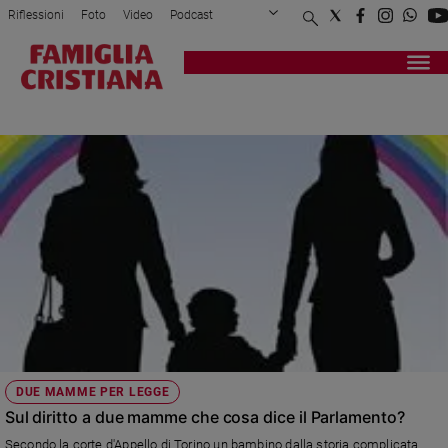
Riflessioni
Foto
Video
Podcast
Privacy Policy
Chi siamo
Contatti
Pubblicità
Attualità
Registrati
Redazione
Italia
DUE
Cronaca
Politica
Mondo
Economia
Legalità
e
giustizia
Sport
Interviste
Papa
DUE MAMME PER LEGGE
Papa
Sul diritto a due mamme che cosa dice il Parlamento?
Secondo la corte d'Appello di Torino un bambino dalla storia complicata