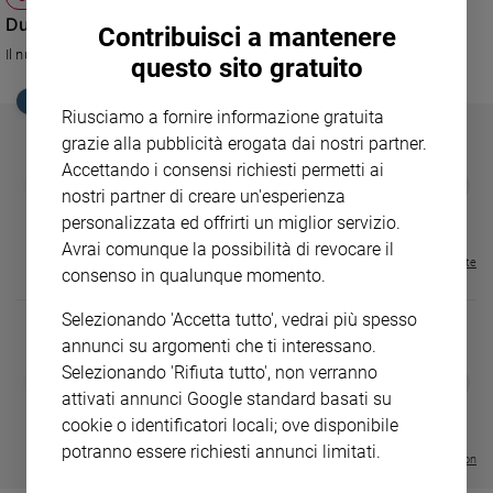
Ambiente
Due - Zucchero e Irene Fornaciari
Contribuisci a mantenere
e
Il nuovo appuntamento con i duetti musicali di Rai 2
Creato
questo sito gratuito
Volontariato
EDICOLA SAN PAOLO
Riusciamo a fornire informazione gratuita
Diritti
grazie alla pubblicità erogata dai nostri partner.
Aziende
Accettando i consensi richiesti permetti ai
di
GBABY
FAMIGLIA CRISTIANA
GBABY DIGITA
❮
❯
valore
nostri partner di creare un'esperienza
€ 34,80
€ 21,90
€ 104,00
€ 83,00
ABBONAMEN
37%
20%
€ 16,99
Caso
personalizzata ed offrirti un miglior servizio.
della
Avrai comunque la possibilità di revocare il
Visualizza tutte le riviste
settimana
consenso in qualunque momento.
Migranti
Selezionando 'Accetta tutto', vedrai più spesso
Diversità
annunci su argomenti che ti interessano.
e
inclusione
Selezionando 'Rifiuta tutto', non verranno
DIARIO G 2026-27
COLLANA ARS
❮
❯
LE GRANDI BASILICHE ITALIANE
€ 8,90
1 - 2
- € 8,90
attivati annunci Google standard basati su
Costume
- VOL DA 1 AL 5
€ 18,50
cookie o identificatori locali; ove disponibile
€ 64,50
Cultura
potranno essere richiesti annunci limitati.
Visualizza tutte le collection
e
spettacoli