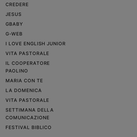
CREDERE
e
giovani
JESUS
Adolescenza
GBABY
Bioetica
G-WEB
I LOVE ENGLISH JUNIOR
Vai
VITA PASTORALE
IL COOPERATORE
PAOLINO
Riflessioni
MARIA CON TE
Foto
LA DOMENICA
VITA PASTORALE
Video
SETTIMANA DELLA
COMUNICAZIONE
Podcast
FESTIVAL BIBLICO
Privacy