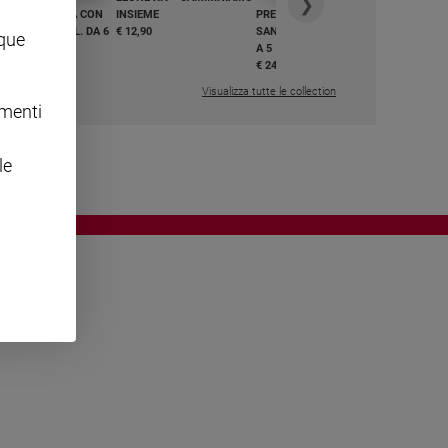
❯
GHIAMO MARIA CON
INSIEME
PREGHIAMO MARIA CON
I E BEATI - VOL. DA 6
€ 12,90
SANTI E BEATI - VOL. DA 1
nque
A 5
,50
€ 24,50
Visualizza tutte le collection
omenti
le
OWING