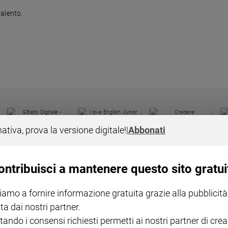
alento.
I LOVE ENGLISH JUNIOR
CREDERE
IL G
nativa, prova la versione digitale!
|
Abbonati
GBABY DIGITALE -
€ 69,00
€ 43,90
€ 98,80
€ 49,90
€ 11
35%
49%
ABBONAMENTO ANNUALE
€ 16,99
ontribuisci a mantenere questo sito gratui
iamo a fornire informazione gratuita grazie alla pubblicità
ta dai nostri partner.
tando i consensi richiesti permetti ai nostri partner di crea
COLLANA ARSENIO LUPIN
QUID+ ALLENIAMO