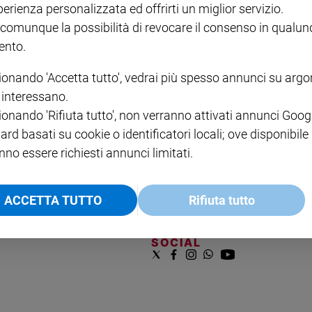
perienza personalizzata ed offrirti un miglior servizio.
VOL. 1 - 2
MAGNIFICA HUMANITAS -
L'INTELLIGENZA
PRE
€ 18,50
ENCICLICA PAPALE
€ 27,50
SANT
 comunque la possibilità di revocare il consenso in qualu
€ 2,90
A 10
nto.
€ 24
ionando 'Accetta tutto', vedrai più spesso annunci su arg
i interessano.
ionando 'Rifiuta tutto', non verranno attivati annunci Goog
ard basati su cookie o identificatori locali; ove disponibile
nno essere richiesti annunci limitati.
NOTE LEGALI
ACCETTA TUTTO
Rifiuta tutto
PAOLO
PRIVACY POLICY
INFORMATIVA WHISTLEBL
SOCIAL