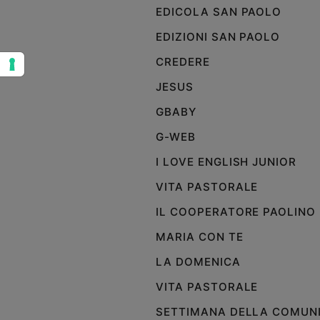
EDICOLA SAN PAOLO
Sanremo
2026
EDIZIONI SAN PAOLO
Cinema,
CREDERE
Tv
e
JESUS
streaming
GBABY
Libri
Musica
G-WEB
Arte
I LOVE ENGLISH JUNIOR
Famiglia
VITA PASTORALE
ed
educazione
IL COOPERATORE PAOLINO
Genitori
MARIA CON TE
e
LA DOMENICA
figli
Nonni
VITA PASTORALE
Coppia
SETTIMANA DELLA COMUN
Scuola