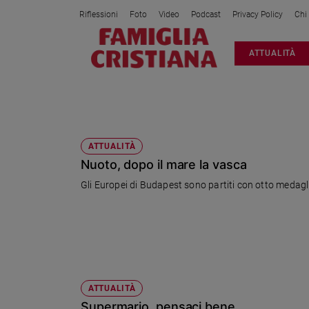
Riflessioni
Foto
Video
Podcast
Privacy Policy
Chi
Attualità
ATTUALITÀ
Italia
Cronaca
Politica
ELISA CHIARI
Mondo
Economia
ATTUALITÀ
Nuoto, dopo il mare la vasca
Legalità
e
Gli Europei di Budapest sono partiti con otto medaglie
giustizia
Sport
Interviste
Papa
Papa
ATTUALITÀ
Supermario, pensaci bene