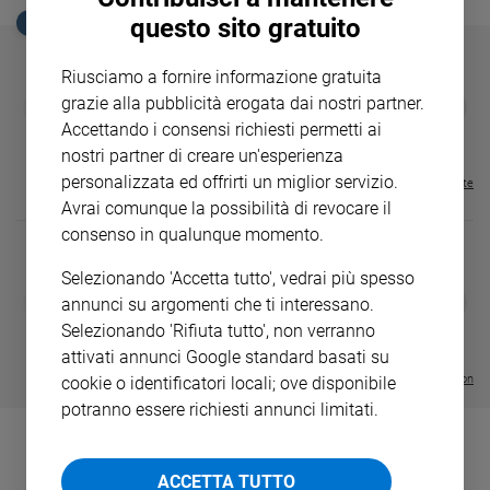
Ambiente
questo sito gratuito
EDICOLA SAN PAOLO
e
Creato
Riusciamo a fornire informazione gratuita
Volontariato
GBABY
FAMIGLIA CRISTIANA
GBABY DIGITA
grazie alla pubblicità erogata dai nostri partner.
❮
❯
Diritti
€ 34,80
€ 21,90
€ 104,00
€ 83,00
ABBONAMEN
37%
20%
Accettando i consensi richiesti permetti ai
€ 16,99
Aziende
nostri partner di creare un'esperienza
di
personalizzata ed offrirti un miglior servizio.
Visualizza tutte le riviste
valore
Avrai comunque la possibilità di revocare il
Caso
consenso in qualunque momento.
della
settimana
Selezionando 'Accetta tutto', vedrai più spesso
Migranti
DIARIO G 2026-27
COLLANA ARS
❮
❯
annunci su argomenti che ti interessano.
LE GRANDI BASILICHE ITALIANE
€ 8,90
1 - 2
- € 8,90
Diversità
Selezionando 'Rifiuta tutto', non verranno
- VOL DA 1 AL 5
€ 18,50
e
€ 64,50
attivati annunci Google standard basati su
inclusione
Visualizza tutte le collection
cookie o identificatori locali; ove disponibile
Costume
potranno essere richiesti annunci limitati.
Cultura
e
ACCETTA TUTTO
spettacoli