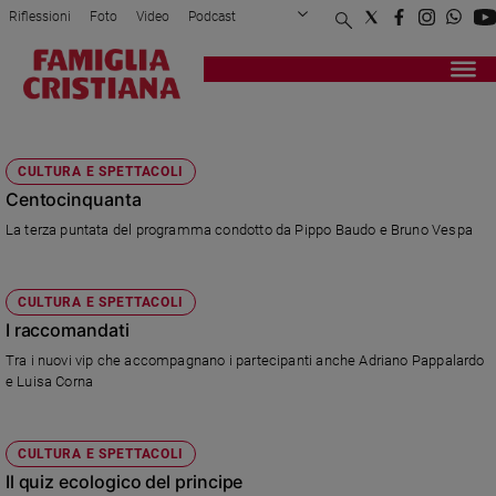
Riflessioni
Foto
Video
Podcast
Privacy Policy
Chi siamo
Contatti
Pubblicità
Attualità
Registrati
Redazione
Italia
EMANUELE FILIBERTO
Cronaca
CULTURA E SPETTACOLI
Politica
Centocinquanta
Mondo
La terza puntata del programma condotto da Pippo Baudo e Bruno Vespa
Economia
Legalità
e
CULTURA E SPETTACOLI
giustizia
I raccomandati
Sport
Tra i nuovi vip che accompagnano i partecipanti anche Adriano Pappalardo
Interviste
e Luisa Corna
Papa
Papa
CULTURA E SPETTACOLI
Il quiz ecologico del principe