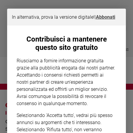
Chiesa
Chiesa
In alternativa, prova la versione digitale!
|
Abbonati
Fede
DIARIO G 2026-27
COLLANA ARS
❮
❯
e
LE GRANDI BASILICHE ITALIANE
€ 8,90
1 - 2
- € 8,90
spiritualità
- VOL DA 1 AL 5
€ 18,50
Contribuisci a mantenere
€ 64,50
Santi
questo sito gratuito
Visualizza tutte le collection
Devozione
e
Riusciamo a fornire informazione gratuita
fede
grazie alla pubblicità erogata dai nostri partner.
Parola
Accettando i consensi richiesti permetti ai
del
nostri partner di creare un'esperienza
giorno
personalizzata ed offrirti un miglior servizio.
Santo
Avrai comunque la possibilità di revocare il
del
consenso in qualunque momento.
giorno
I SITI SAN PAOLO
NOTE LEGALI
Selezionando 'Accetta tutto', vedrai più spesso
Società
GRUPPO EDITORIALE
PRIVACY POLICY
e
annunci su argomenti che ti interessano.
valori
SAN PAOLO
Selezionando 'Rifiuta tutto', non verranno
INFORMATIVA