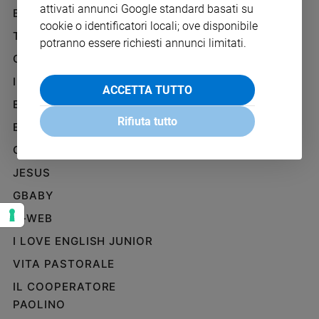
attivati annunci Google standard basati su
Ambiente
BENESSERE
WHISTLEBLOWING
e
cookie o identificatori locali; ove disponibile
SOCIAL
TELENOVA
Creato
potranno essere richiesti annunci limitati.
Volontariato
GAZZETTA D'ALBA
Diritti
IL GIORNALINO
ACCETTA TUTTO
Aziende
EDICOLA SAN PAOLO
di
Rifiuta tutto
valore
EDIZIONI SAN PAOLO
Caso
CREDERE
della
JESUS
settimana
Migranti
GBABY
Diversità
G-WEB
e
inclusione
I LOVE ENGLISH JUNIOR
Costume
VITA PASTORALE
IL COOPERATORE
Cultura
e
PAOLINO
spettacoli