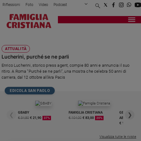
Riflessioni
Foto
Video
Podcast
Privacy Policy
Chi siamo
Contatti
Pubblicità
Attualità
Registrati
Redazione
Italia
ENRICO LUCHERINI
Cronaca
ATTUALITÀ
Politica
Lucherini, purché se ne parli
Mondo
Enrico Lucherini, storico press agent, compie 80 anni e annuncia il suo
Economia
ritiro. A Roma "Purché se ne parli", una mostra che celebra 50 anni di
Legalità
carriera, dal 12 ottobre all'Ara Pacis
e
giustizia
EDICOLA SAN PAOLO
Sport
Interviste
GBABY
FAMIGLIA CRISTIANA
GBABY DIGITA
❮
❯
Papa
€ 34,80
€ 21,90
€ 104,00
€ 83,00
ABBONAMEN
37%
20%
€ 16,99
Papa
Visualizza tutte le riviste