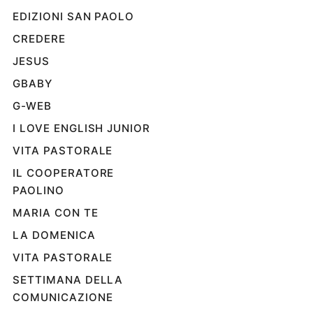
EDIZIONI SAN PAOLO
Sanremo
2026
CREDERE
Cinema,
JESUS
Tv
e
GBABY
streaming
G-WEB
Libri
I LOVE ENGLISH JUNIOR
Musica
VITA PASTORALE
Arte
IL COOPERATORE
Famiglia
PAOLINO
ed
educazione
MARIA CON TE
Genitori
LA DOMENICA
e
VITA PASTORALE
figli
Nonni
SETTIMANA DELLA
Coppia
COMUNICAZIONE
Scuola