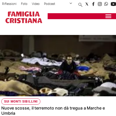
Riflessioni
Foto
Video
Podcast
Privacy Policy
Chi siamo
Contatti
Pubblicità
Attualità
Registrati
Redazione
Italia
EPICENTRO
Cronaca
Politica
Mondo
Economia
Legalità
e
giustizia
Sport
Interviste
Papa
SUI MONTI SIBILLINI
Papa
Nuove scosse, il terremoto non dà tregua a Marche e
Umbria