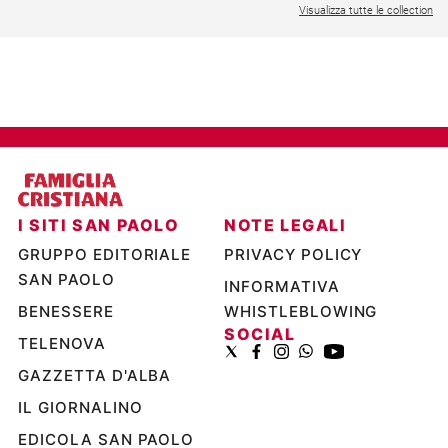
Visualizza tutte le collection
Ambiente
e
Creato
Volontariato
Diritti
Aziende
di
valore
Caso
della
I SITI SAN PAOLO
NOTE LEGALI
settimana
GRUPPO EDITORIALE
PRIVACY POLICY
Migranti
SAN PAOLO
INFORMATIVA
Diversità
BENESSERE
WHISTLEBLOWING
e
SOCIAL
inclusione
TELENOVA
Costume
GAZZETTA D'ALBA
IL GIORNALINO
Cultura
e
EDICOLA SAN PAOLO
spettacoli