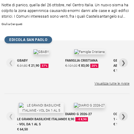
Chiesa
Notte di panico, quella del 26 ottobre, nel Centro Italia. Un nuovo sisma ha
Chiesa
colpito la zona appenninica causando enormi danni alle case e agli edifici
storici. I Comuni interessati sono venti, fra i quali Castelsantangelo sul
Nera, Visso, Ussita e Preci. Il Governo stanzia 40 milioni di euro per la
Fede
Giulia Cerqueti
ricostruzione.
e
spiritualità
EDICOLA SAN PAOLO
Santi
Devozione
e
GBABY
FAMIGLIA CRISTIANA
GBABY DIGITA
❮
❯
fede
€ 34,80
€ 21,90
€ 104,00
€ 83,00
ABBONAMEN
37%
20%
€ 16,99
Parola
del
Visualizza tutte le riviste
giorno
Santo
del
giorno
DIARIO G 2026-27
COLLANA ARS
❮
❯
Società
LE GRANDI BASILICHE ITALIANE
€ 8,90
1 - 2
- € 8,90
e
- VOL DA 1 AL 5
€ 18,50
valori
€ 64,50