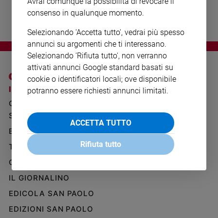
Avrai comunque la possibilità di revocare il
Ambiente
consenso in qualunque momento.
e
Creato
Selezionando 'Accetta tutto', vedrai più spesso
Volontariato
annunci su argomenti che ti interessano.
Diritti
Selezionando 'Rifiuta tutto', non verranno
Aziende
attivati annunci Google standard basati su
di
cookie o identificatori locali; ove disponibile
valore
I SITI SAN PAOLO
NOTE LEGALI
potranno essere richiesti annunci limitati.
Caso
GRUPPO EDITORIALE
PRIVACY POLICY
della
SAN PAOLO
INFORMATIVA
settimana
ACCETTA TUTTO
BENESSERE
WHISTLEBLOWING
Migranti
SOCIAL
Rifiuta tutto
Diversità
TELENOVA
e
GAZZETTA D'ALBA
inclusione
Costume
IL GIORNALINO
EDICOLA SAN PAOLO
Cultura
e
EDIZIONI SAN PAOLO
spettacoli