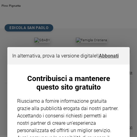
Chiesa
Pino Pignatta
Chiesa
Fede
EDICOLA SAN PAOLO
e
spiritualità
Santi
GBABY
FAMIGLIA CRISTIANA
GBABY DIGITA
❮
❯
Devozione
€ 34,80
€ 21,90
€ 104,00
€ 83,00
ABBONAMEN
37%
20%
In alternativa, prova la versione digitale!
|
Abbonati
e
€ 16,99
fede
Visualizza tutte le riviste
Parola
Contribuisci a mantenere
del
questo sito gratuito
giorno
Santo
Riusciamo a fornire informazione gratuita
del
DIARIO G 2026-27
COLLANA ARS
❮
❯
giorno
grazie alla pubblicità erogata dai nostri partner.
LE GRANDI BASILICHE ITALIANE
€ 8,90
1 - 2
- € 8,90
- VOL DA 1 AL 5
€ 18,50
Accettando i consensi richiesti permetti ai
€ 64,50
Società
nostri partner di creare un'esperienza
e
Visualizza tutte le collection
personalizzata ed offrirti un miglior servizio.
valori