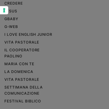
CREDERE
Sanremo
JESUS
2026
Cinema,
GBABY
Tv
G-WEB
e
streaming
I LOVE ENGLISH JUNIOR
Libri
VITA PASTORALE
Musica
IL COOPERATORE
Arte
PAOLINO
Famiglia
MARIA CON TE
ed
educazione
LA DOMENICA
VITA PASTORALE
Genitori
e
SETTIMANA DELLA
figli
COMUNICAZIONE
Nonni
FESTIVAL BIBLICO
Coppia
Scuola