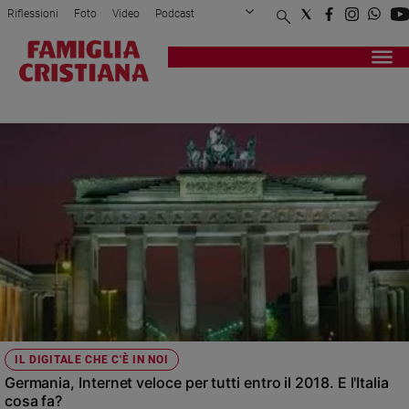
Riflessioni
Foto
Video
Podcast
Privacy Policy
Chi siamo
Contatti
Pubblicità
Attualità
Registrati
Redazione
Italia
FASTWEB
Cronaca
Politica
Mondo
Economia
Legalità
e
giustizia
Sport
Interviste
Papa
IL DIGITALE CHE C'È IN NOI
Papa
Germania, Internet veloce per tutti entro il 2018. E l'Italia
cosa fa?