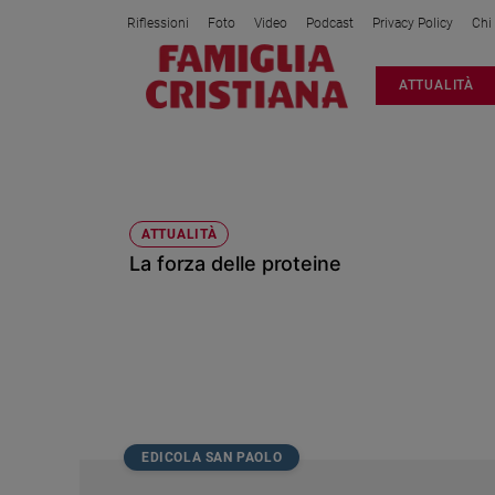
Riflessioni
Foto
Video
Podcast
Privacy Policy
Chi
Attualità
ATTUALITÀ
Italia
Cronaca
Politica
FIERE
Mondo
Economia
ATTUALITÀ
La forza delle proteine
Legalità
e
giustizia
Sport
Interviste
Papa
Papa
EDICOLA SAN PAOLO