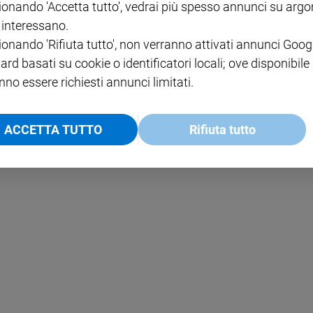
ionando 'Accetta tutto', vedrai più spesso annunci su arg
i interessano.
NOTE LEGALI
ionando 'Rifiuta tutto', non verranno attivati annunci Goog
PAOLO
PRIVACY POLICY
ard basati su cookie o identificatori locali; ove disponibile
nno essere richiesti annunci limitati.
INFORMATIVA WHISTLEBL
SOCIAL
ACCETTA TUTTO
Rifiuta tutto