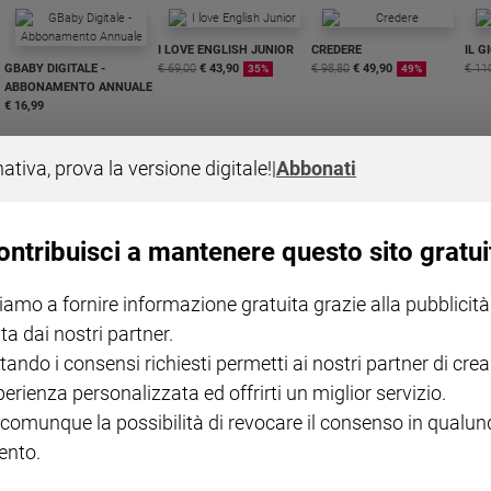
I LOVE ENGLISH JUNIOR
CREDERE
IL G
GBABY DIGITALE -
€ 69,00
€ 43,90
€ 98,80
€ 49,90
€ 11
35%
49%
ABBONAMENTO ANNUALE
€ 16,99
nativa, prova la versione digitale!
|
Abbonati
ontribuisci a mantenere questo sito gratui
COLLANA ARSENIO LUPIN
QUID+ ALLENIAMO
VOL. 1 - 2
MAGNIFICA HUMANITAS -
L'INTELLIGENZA
PRE
iamo a fornire informazione gratuita grazie alla pubblicità
€ 18,50
ENCICLICA PAPALE
€ 27,50
SANT
€ 2,90
A 10
ta dai nostri partner.
€ 24
tando i consensi richiesti permetti ai nostri partner di crea
perienza personalizzata ed offrirti un miglior servizio.
 comunque la possibilità di revocare il consenso in qualu
nto.