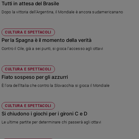
Tutti in attesa del Brasile
Ambiente
e
Dopo la vittoria dell'Argentina, il Mondiale è ancora sudamericanano
Creato
Volontariato
CULTURA E SPETTACOLI
Diritti
Per la Spagna è il momento della verità
Aziende
di
Contro il Cile, già a sei punti, si gioca l'accesso agli ottavi
valore
Caso
della
CULTURA E SPETTACOLI
settimana
Fiato sospeso per gli azzurri
Migranti
È l'ora dell'Italia che contro la Slovacchia si gioca il Mondiale
Diversità
e
inclusione
CULTURA E SPETTACOLI
Costume
Si chiudono i giochi per i gironi C e D
Le ultime partite per determinare chi passerà agli ottavi
Cultura
e
spettacoli