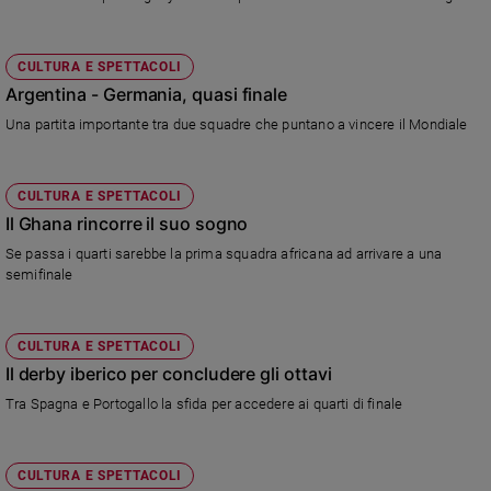
Chiesa
Chiesa
CULTURA E SPETTACOLI
Fede
Argentina - Germania, quasi finale
e
spiritualità
Una partita importante tra due squadre che puntano a vincere il Mondiale
Santi
Devozione
CULTURA E SPETTACOLI
e
Il Ghana rincorre il suo sogno
fede
Se passa i quarti sarebbe la prima squadra africana ad arrivare a una
Parola
semifinale
del
giorno
Santo
CULTURA E SPETTACOLI
del
Il derby iberico per concludere gli ottavi
giorno
Tra Spagna e Portogallo la sfida per accedere ai quarti di finale
Società
e
valori
CULTURA E SPETTACOLI