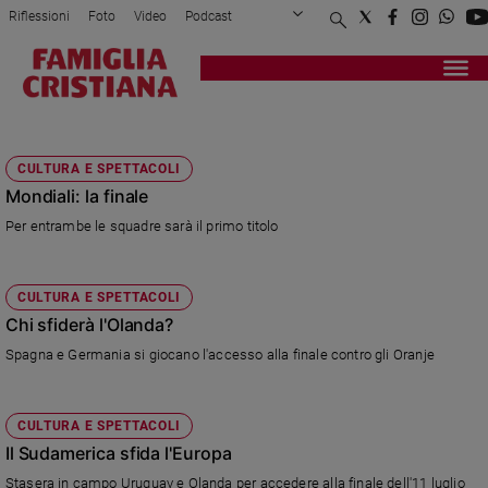
Riflessioni
Foto
Video
Podcast
Privacy Policy
Chi siamo
Contatti
Pubblicità
Attualità
Registrati
Redazione
Italia
FIFA WORLD CUP
Cronaca
CULTURA E SPETTACOLI
Politica
Mondiali: la finale
Mondo
Per entrambe le squadre sarà il primo titolo
Economia
Legalità
e
CULTURA E SPETTACOLI
giustizia
Chi sfiderà l'Olanda?
Sport
Spagna e Germania si giocano l'accesso alla finale contro gli Oranje
Interviste
Papa
CULTURA E SPETTACOLI
Papa
Il Sudamerica sfida l'Europa
Stasera in campo Uruguay e Olanda per accedere alla finale dell'11 luglio