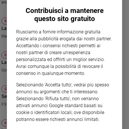
anche per Camerun e Danimarca
e
Contribuisci a mantenere
giovani
questo sito gratuito
Adolescenza
CULTURA E SPETTACOLI
Bioetica
La Germania a un passo dagli ottavi
Riusciamo a fornire informazione gratuita
Stasera contro la Serbia potrebbe già ottenere il passaggio del girone
grazie alla pubblicità erogata dai nostri partner.
Accettando i consensi richiesti permetti ai
Vai
nostri partner di creare un'esperienza
CULTURA E SPETTACOLI
personalizzata ed offrirti un miglior servizio.
La Francia si gioca gli ottavi
Avrai comunque la possibilità di revocare il
Riflessioni
Contro il Messico in cerca di vittoria per continuare il Mondiale
consenso in qualunque momento.
Foto
Selezionando 'Accetta tutto', vedrai più spesso
CULTURA E SPETTACOLI
annunci su argomenti che ti interessano.
Seconda prova per i Bafana Bafana
Video
Selezionando 'Rifiuta tutto', non verranno
Il Sud Africa in campo contro il Parguay, esordio per Spagna e Cile
attivati annunci Google standard basati su
Podcast
cookie o identificatori locali; ove disponibile
potranno essere richiesti annunci limitati.
CULTURA E SPETTACOLI
Privacy