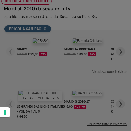
CULTURA E SPETTACOLI
I Mondiali 2010 da seguire in Tv
Le partite trasmesse in diretta dal Sudafrica su Rai e Sky
EDICOLA SAN PAOLO
GBABY
FAMIGLIA CRISTIANA
GBABY DIGITA
❮
❯
€ 34,80
€ 21,90
€ 104,00
€ 83,00
ABBONAMEN
37%
20%
€ 16,99
Visualizza tutte le riviste
DIARIO G 2026-27
COLLANA ARS
❮
❯
LE GRANDI BASILICHE ITALIANE
€ 8,90
1 - 2
- € 8,90
- VOL DA 1 AL 5
€ 18,50
€ 64,50
Visualizza tutte le collection