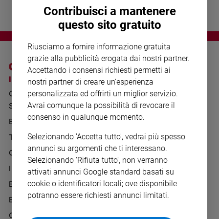
Chiesa
Contribuisci a mantenere
Chiesa
questo sito gratuito
Fede
Riusciamo a fornire informazione gratuita
e
spiritualità
grazie alla pubblicità erogata dai nostri partner.
Accettando i consensi richiesti permetti ai
Santi
I SITI SAN PAOLO
NOTE LEGALI
nostri partner di creare un'esperienza
Devozione
GRUPPO EDITORIALE
PRIVACY POLICY
personalizzata ed offrirti un miglior servizio.
e
fede
Avrai comunque la possibilità di revocare il
SAN PAOLO
INFORMATIVA
consenso in qualunque momento.
Parola
BENESSERE
WHISTLEBLOWING
del
SOCIAL
Selezionando 'Accetta tutto', vedrai più spesso
TELENOVA
giorno
annunci su argomenti che ti interessano.
Santo
GAZZETTA D'ALBA
Selezionando 'Rifiuta tutto', non verranno
del
IL GIORNALINO
giorno
attivati annunci Google standard basati su
cookie o identificatori locali; ove disponibile
EDICOLA SAN PAOLO
Società
potranno essere richiesti annunci limitati.
EDIZIONI SAN PAOLO
e
valori
CREDERE