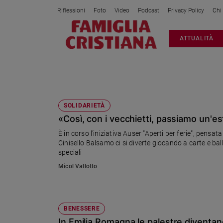
Riflessioni
Foto
Video
Podcast
Privacy Policy
Chi
Attualità
ATTUALITÀ
Italia
Cronaca
Politica
FITNESS
Mondo
Economia
SOLIDARIETÀ
«Così, con i vecchietti, passiamo un'e
Legalità
e
È in corso l'iniziativa Auser "Aperti per ferie", pensata
giustizia
Cinisello Balsamo ci si diverte giocando a carte e ba
Sport
speciali
Interviste
Micol Vallotto
Papa
Papa
BENESSERE
In Emilia Romagna le palestre diventa