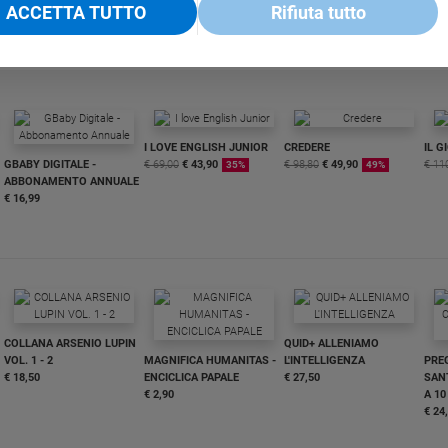
ACCETTA TUTTO
Rifiuta tutto
I LOVE ENGLISH JUNIOR
CREDERE
IL G
GBABY DIGITALE -
€ 69,00
€ 43,90
€ 98,80
€ 49,90
€ 11
35%
49%
ABBONAMENTO ANNUALE
€ 16,99
COLLANA ARSENIO LUPIN
QUID+ ALLENIAMO
VOL. 1 - 2
MAGNIFICA HUMANITAS -
L'INTELLIGENZA
PRE
€ 18,50
ENCICLICA PAPALE
€ 27,50
SANT
€ 2,90
A 10
€ 24