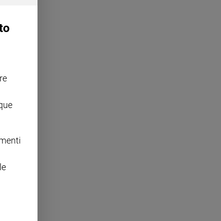
to
re
nque
omenti
le