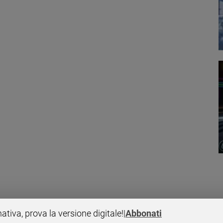
 per la lotta contro il tumore al seno
nativa, prova la versione digitale!
|
Abbonati