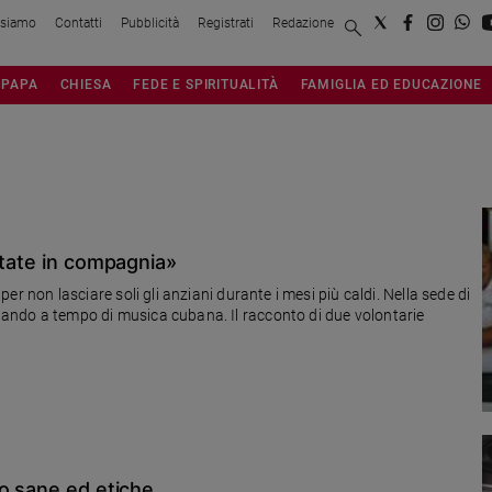
 siamo
Contatti
Pubblicità
Registrati
Redazione
PAPA
CHIESA
FEDE E SPIRITUALITÀ
FAMIGLIA ED EDUCAZIONE
state in compagnia»
 per non lasciare soli gli anziani durante i mesi più caldi. Nella sede di
llando a tempo di musica cubana. Il racconto di due volontarie
no sane ed etiche