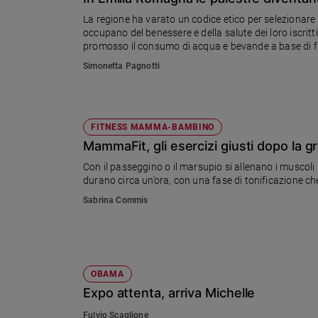
Chiesa
La regione ha varato un codice etico per selezionare 
Chiesa
occupano del benessere e della salute dei loro iscritti
promosso il consumo di acqua e bevande a base di frut
Fede
disciminatorie, mentre deve vigere il massimo fair pla
Simonetta Pagnotti
e
spiritualità
Santi
Devozione
FITNESS MAMMA-BAMBINO
e
MammaFit, gli esercizi giusti dopo la g
fede
Con il passeggino o il marsupio si allenano i muscoli 
Parola
durano circa un’ora, con una fase di tonificazione ch
del
Sabrina Commis
giorno
Santo
del
giorno
OBAMA
Società
Expo attenta, arriva Michelle
e
valori
Fulvio Scaglione