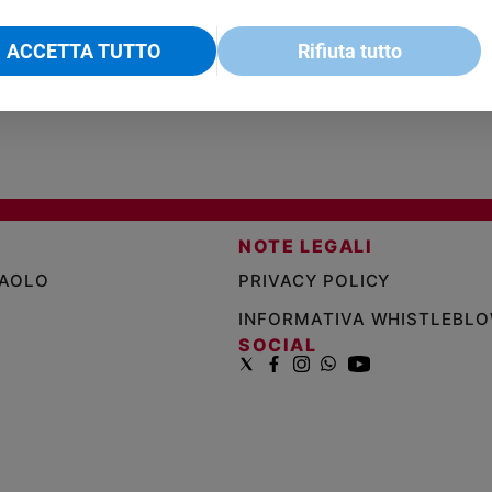
€ 2,90
A 10
€ 24
ACCETTA TUTTO
Rifiuta tutto
NOTE LEGALI
PAOLO
PRIVACY POLICY
INFORMATIVA WHISTLEBL
SOCIAL