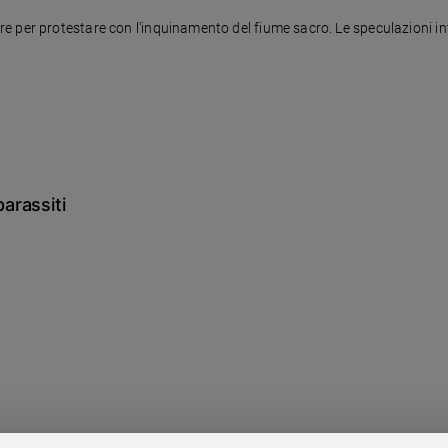
e per protestare con l'inquinamento del fiume sacro. Le speculazioni in
arassiti
 Mughini