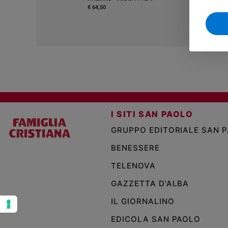
€ 64,50
Sanremo
2026
Cinema,
Tv
e
streaming
Libri
Musica
Arte
I SITI SAN PAOLO
GRUPPO EDITORIALE SAN 
Famiglia
ed
BENESSERE
educazione
TELENOVA
Genitori
e
GAZZETTA D'ALBA
figli
IL GIORNALINO
Nonni
Coppia
EDICOLA SAN PAOLO
Scuola