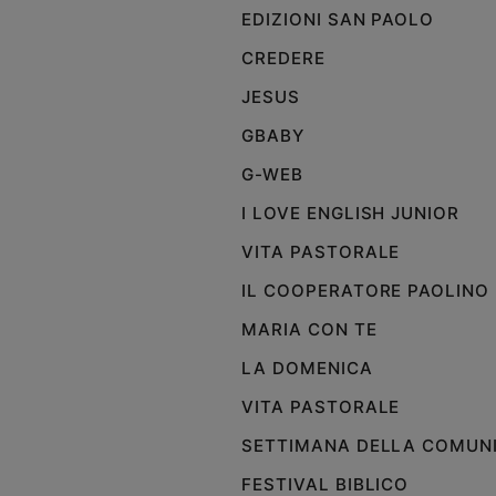
EDIZIONI SAN PAOLO
e
giovani
CREDERE
Adolescenza
JESUS
Bioetica
GBABY
G-WEB
Vai
I LOVE ENGLISH JUNIOR
VITA PASTORALE
Riflessioni
IL COOPERATORE PAOLINO
Foto
MARIA CON TE
LA DOMENICA
Video
VITA PASTORALE
Podcast
SETTIMANA DELLA COMUN
FESTIVAL BIBLICO
Privacy