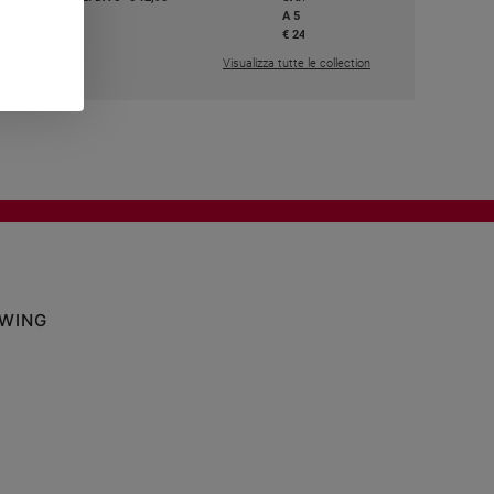
A 5
,50
€ 24,50
Visualizza tutte le collection
OWING