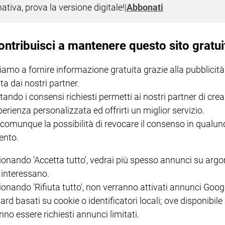
nativa, prova la versione digitale!
|
Abbonati
ontribuisci a mantenere questo sito gratui
iamo a fornire informazione gratuita grazie alla pubblicità
ta dai nostri partner.
tando i consensi richiesti permetti ai nostri partner di crea
I LOVE ENGLISH JUNIOR
CREDERE
IL G
perienza personalizzata ed offrirti un miglior servizio.
GBABY DIGITALE -
€ 69,00
€ 43,90
€ 98,80
€ 49,90
€ 11
35%
49%
 comunque la possibilità di revocare il consenso in qualu
ABBONAMENTO ANNUALE
€ 16,99
nto.
ionando 'Accetta tutto', vedrai più spesso annunci su arg
i interessano.
ionando 'Rifiuta tutto', non verranno attivati annunci Goog
ard basati su cookie o identificatori locali; ove disponibile
COLLANA ARSENIO LUPIN
QUID+ ALLENIAMO
nno essere richiesti annunci limitati.
VOL. 1 - 2
MAGNIFICA HUMANITAS -
L'INTELLIGENZA
PRE
€ 18,50
ENCICLICA PAPALE
€ 27,50
SANT