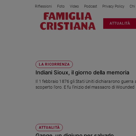
Riflessioni
Foto
Video
Podcast
Privacy Policy
Chi
Attualità
ATTUALITÀ
Italia
Cronaca
Politica
FIUME
Mondo
Economia
LA RICORRENZA
Indiani Sioux, il giorno della memoria
Legalità
e
Il 1 febbraio 1876 gli Stati Uniti dichiararono guerra
giustizia
scoperto l'oro. E fu l'inizio del massacro di Wounded
Sport
Interviste
Papa
Papa
ATTUALITÀ
Gange, un digiuno per salvarlo