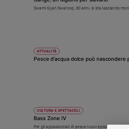
Chiesa
Swami Gyan Swaroop, 80 anni, si sta lasciando morir
Chiesa
Fede
e
spiritualità
Santi
Devozione
ATTUALITÀ
e
Pesce d’acqua dolce può nascondere p
fede
Parola
del
giorno
Santo
del
giorno
CULTURA E SPETTACOLI
Società
Bass Zone IV
e
valori
Per gli appassionati di pesca nuovi episodi con Max