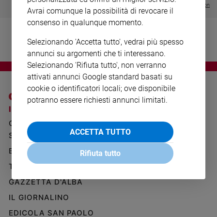
Visualizza tutte le collection
Ambiente
Avrai comunque la possibilità di revocare il
e
consenso in qualunque momento.
Creato
Volontariato
Selezionando 'Accetta tutto', vedrai più spesso
Diritti
annunci su argomenti che ti interessano.
Aziende
Selezionando 'Rifiuta tutto', non verranno
di
attivati annunci Google standard basati su
valore
cookie o identificatori locali; ove disponibile
Caso
potranno essere richiesti annunci limitati.
della
I SITI SAN PAOLO
NOTE LEGALI
settimana
GRUPPO EDITORIALE
PRIVACY POLICY
Migranti
ACCETTA TUTTO
SAN PAOLO
INFORMATIVA
Diversità
BENESSERE
WHISTLEBLOWING
Rifiuta tutto
e
SOCIAL
inclusione
TELENOVA
Costume
GAZZETTA D'ALBA
IL GIORNALINO
Cultura
e
EDICOLA SAN PAOLO
spettacoli