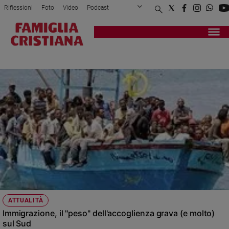
Riflessioni
Foto
Video
Podcast
Privacy Policy
Chi siamo
Contatti
Pubblicità
Attualità
Registrati
Redazione
Italia
FLUSSO MIGRATORIO
Cronaca
Politica
Mondo
Economia
Legalità
e
giustizia
Sport
Interviste
Papa
ATTUALITÀ
Papa
Immigrazione, il "peso" dell'accoglienza grava (e molto)
sul Sud