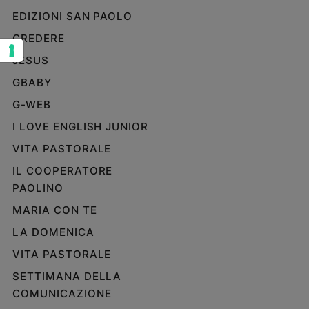
EDIZIONI SAN PAOLO
Sanremo
2026
CREDERE
Cinema,
JESUS
Tv
e
GBABY
streaming
G-WEB
Libri
I LOVE ENGLISH JUNIOR
Musica
VITA PASTORALE
Arte
IL COOPERATORE
Famiglia
PAOLINO
ed
educazione
MARIA CON TE
Genitori
LA DOMENICA
e
VITA PASTORALE
figli
Nonni
SETTIMANA DELLA
Coppia
COMUNICAZIONE
Scuola