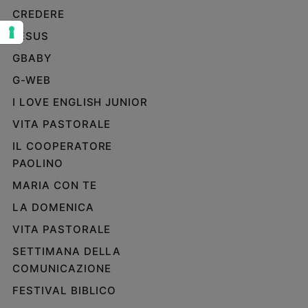
CREDERE
Sanremo
2026
JESUS
Cinema,
GBABY
Tv
G-WEB
e
streaming
I LOVE ENGLISH JUNIOR
Libri
VITA PASTORALE
Musica
IL COOPERATORE
Arte
PAOLINO
Famiglia
MARIA CON TE
ed
educazione
LA DOMENICA
Genitori
VITA PASTORALE
e
SETTIMANA DELLA
figli
COMUNICAZIONE
Nonni
Coppia
FESTIVAL BIBLICO
Scuola