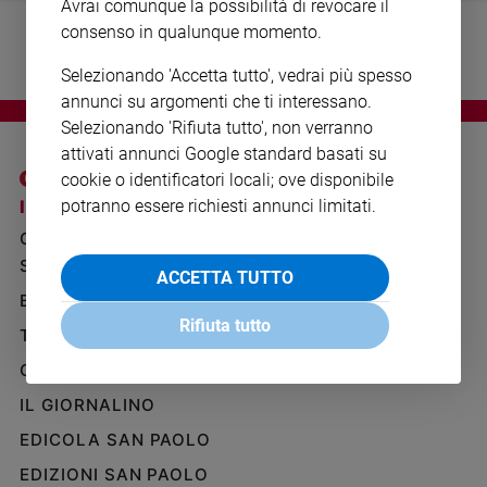
Avrai comunque la possibilità di revocare il
Ambiente
consenso in qualunque momento.
e
Creato
Selezionando 'Accetta tutto', vedrai più spesso
Volontariato
annunci su argomenti che ti interessano.
Diritti
Selezionando 'Rifiuta tutto', non verranno
Aziende
attivati annunci Google standard basati su
di
cookie o identificatori locali; ove disponibile
valore
I SITI SAN PAOLO
NOTE LEGALI
potranno essere richiesti annunci limitati.
Caso
GRUPPO EDITORIALE
PRIVACY POLICY
della
SAN PAOLO
settimana
INFORMATIVA
ACCETTA TUTTO
Migranti
BENESSERE
WHISTLEBLOWING
Diversità
SOCIAL
Rifiuta tutto
TELENOVA
e
inclusione
GAZZETTA D'ALBA
Costume
IL GIORNALINO
EDICOLA SAN PAOLO
Cultura
e
EDIZIONI SAN PAOLO
spettacoli