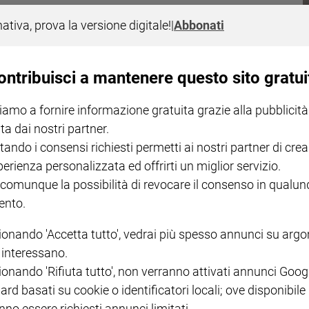
ta feroce. Lo testimoniano l’ospedale devastato, le fosse comuni, la
nativa, prova la versione digitale!
|
Abbonati
colpisce in Africa è feroce: resta un’altra fossa comune con 150
ontribuisci a mantenere questo sito gratui
iamo a fornire informazione gratuita grazie alla pubblicità
ta dai nostri partner.
tando i consensi richiesti permetti ai nostri partner di crea
perienza personalizzata ed offrirti un miglior servizio.
NOTE LEGALI
 comunque la possibilità di revocare il consenso in qualu
nto.
PAOLO
PRIVACY POLICY
INFORMATIVA WHISTLEBL
ionando 'Accetta tutto', vedrai più spesso annunci su arg
SOCIAL
i interessano.
ionando 'Rifiuta tutto', non verranno attivati annunci Goog
ard basati su cookie o identificatori locali; ove disponibile
nno essere richiesti annunci limitati.