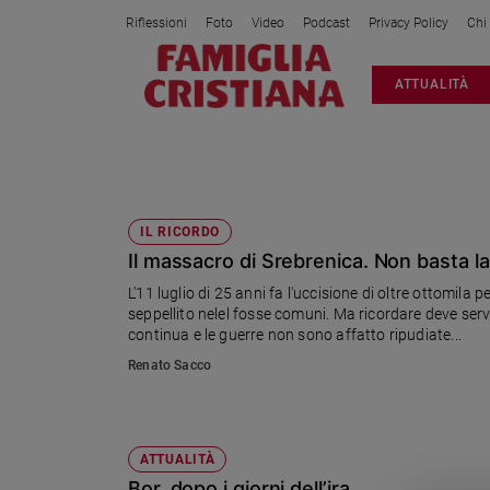
Riflessioni
Foto
Video
Podcast
Privacy Policy
Chi
Attualità
ATTUALITÀ
Italia
Cronaca
Politica
FOSSE COMUNI
Mondo
Economia
IL RICORDO
Il massacro di Srebrenica. Non basta 
Legalità
e
L'11 luglio di 25 anni fa l'uccisione di oltre ottomila
giustizia
seppellito nelel fosse comuni. Ma ricordare deve servi
Sport
continua e le guerre non sono affatto ripudiate...
Interviste
Renato Sacco
Papa
Papa
ATTUALITÀ
Bor, dopo i giorni dell’ira