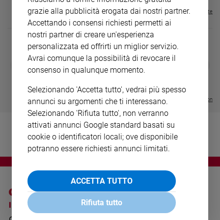
Ambiente
grazie alla pubblicità erogata dai nostri partner.
Visualizza tutte le riviste
e
Accettando i consensi richiesti permetti ai
Creato
nostri partner di creare un'esperienza
Volontariato
personalizzata ed offrirti un miglior servizio.
Diritti
Avrai comunque la possibilità di revocare il
DIARIO G 2026-27
COLLANA ARS
❮
❯
Aziende
consenso in qualunque momento.
LE GRANDI BASILICHE ITALIANE
€ 8,90
1 - 2
- € 8,90
di
- VOL DA 1 AL 5
€ 18,50
valore
€ 64,50
Selezionando 'Accetta tutto', vedrai più spesso
Caso
Visualizza tutte le collection
annunci su argomenti che ti interessano.
della
Selezionando 'Rifiuta tutto', non verranno
settimana
attivati annunci Google standard basati su
Migranti
cookie o identificatori locali; ove disponibile
Diversità
potranno essere richiesti annunci limitati.
e
inclusione
Costume
ACCETTA TUTTO
Cultura
Rifiuta tutto
I SITI SAN PAOLO
NOTE LEGALI
e
spettacoli
GRUPPO EDITORIALE
PRIVACY POLICY