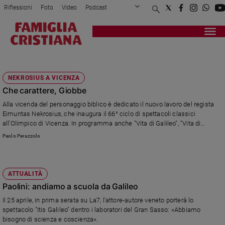
Riflessioni
Foto
Video
Podcast
Privacy Policy
Chi siamo
Contatti
Pubblicità
Attualità
Registrati
Redazione
Italia
GALILEO
Cronaca
NEKROSIUS A VICENZA
Politica
Che carattere, Giobbe
Mondo
Alla vicenda del personaggio biblico è dedicato il nuovo lavoro del regista
Economia
Eimuntas Nekrosius, che inaugura il 66° ciclo di spettacoli classici
Legalità
all'Olimpico di Vicenza. In programma anche "Vita di Galileo", "Vita di
e
Edoardo II d'Inghilterra", "La guerra di Kurukshetra" e "Blood" di Pippo
Paolo Perazzolo
giustizia
Delbono.
Sport
Interviste
ATTUALITÀ
Paolini: andiamo a scuola da Galileo
Papa
Il 25 aprile, in prima serata su La7, l'attore-autore veneto porterà lo
Papa
spettacolo "Itis Galileo" dentro i laboratori del Gran Sasso: «Abbiamo
bisogno di scienza e coscienza».