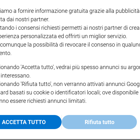
I LOVE ENGLISH JUNIOR
CREDERE
IL G
GBABY DIGITALE -
€ 69,00
€ 43,90
€ 98,80
€ 49,90
€ 11
35%
49%
iamo a fornire informazione gratuita grazie alla pubblicità
ABBONAMENTO ANNUALE
ta dai nostri partner.
€ 16,99
tando i consensi richiesti permetti ai nostri partner di crea
perienza personalizzata ed offrirti un miglior servizio.
 comunque la possibilità di revocare il consenso in qualu
nto.
COLLANA ARSENIO LUPIN
QUID+ ALLENIAMO
ionando 'Accetta tutto', vedrai più spesso annunci su arg
VOL. 1 - 2
MAGNIFICA HUMANITAS -
L'INTELLIGENZA
PRE
i interessano.
€ 18,50
ENCICLICA PAPALE
€ 27,50
SANT
€ 2,90
A 10
ionando 'Rifiuta tutto', non verranno attivati annunci Goog
€ 24
ard basati su cookie o identificatori locali; ove disponibile
nno essere richiesti annunci limitati.
ACCETTA TUTTO
Rifiuta tutto