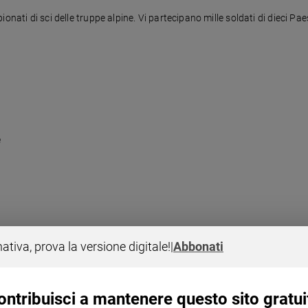
onati di sci delle truppe alpine. Vi partecipano mille soldati di dieci Pa
e
nativa, prova la versione digitale!
|
Abbonati
ontribuisci a mantenere questo sito gratui