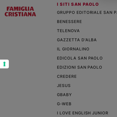
I SITI SAN PAOLO
Sanremo
GRUPPO EDITORIALE SAN 
2026
Cinema,
BENESSERE
Tv
TELENOVA
e
streaming
GAZZETTA D'ALBA
Libri
IL GIORNALINO
Musica
Arte
EDICOLA SAN PAOLO
EDIZIONI SAN PAOLO
Famiglia
ed
CREDERE
educazione
JESUS
Genitori
e
GBABY
figli
Nonni
G-WEB
Coppia
I LOVE ENGLISH JUNIOR
Scuola