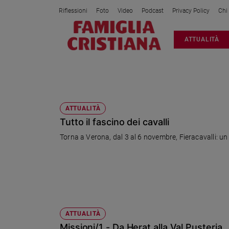
Riflessioni
Foto
Video
Podcast
Privacy Policy
Chi
Attualità
ATTUALITÀ
Italia
Cronaca
Politica
GARE
Mondo
Economia
ATTUALITÀ
Tutto il fascino dei cavalli
Legalità
e
Torna a Verona, dal 3 al 6 novembre, Fieracavalli: un 
giustizia
Sport
Interviste
Papa
Papa
ATTUALITÀ
Missioni/1 - Da Herat alla Val Pusteria