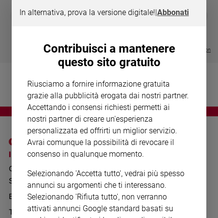
Chiesa
In alternativa, prova la versione digitale!
|
Abbonati
DIARIO G 2026-27
COLLANA ARS
❮
❯
Chiesa
LE GRANDI BASILICHE ITALIANE
€ 8,90
1 - 2
- € 8,90
- VOL DA 1 AL 5
€ 18,50
€ 64,50
Fede
Contribuisci a mantenere
e
Visualizza tutte le collection
spiritualità
questo sito gratuito
Santi
Riusciamo a fornire informazione gratuita
Devozione
e
grazie alla pubblicità erogata dai nostri partner.
fede
Accettando i consensi richiesti permetti ai
Parola
nostri partner di creare un'esperienza
del
personalizzata ed offrirti un miglior servizio.
giorno
Avrai comunque la possibilità di revocare il
Santo
I SITI SAN PAOLO
NOTE LEGALI
consenso in qualunque momento.
del
GRUPPO EDITORIALE
PRIVACY POLICY
giorno
Selezionando 'Accetta tutto', vedrai più spesso
SAN PAOLO
INFORMATIVA
annunci su argomenti che ti interessano.
Società
BENESSERE
WHISTLEBLOWING
Selezionando 'Rifiuta tutto', non verranno
e
SOCIAL
valori
attivati annunci Google standard basati su
TELENOVA