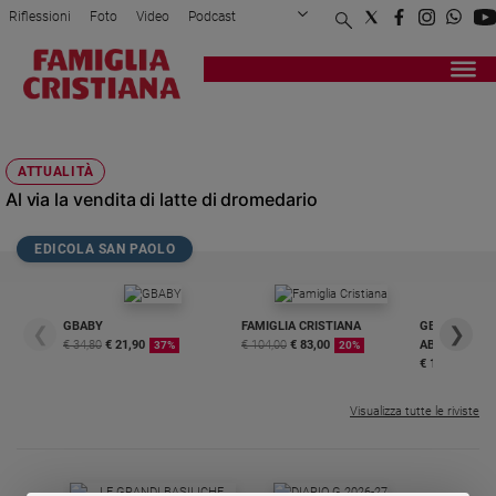
Riflessioni
Foto
Video
Podcast
Privacy Policy
Chi siamo
Contatti
Pubblicità
Attualità
Registrati
Redazione
Italia
GAZZETTA UFFICIALE EUROPEA
Cronaca
ATTUALITÀ
Politica
Al via la vendita di latte di dromedario
Mondo
Economia
EDICOLA SAN PAOLO
Legalità
e
giustizia
GBABY
FAMIGLIA CRISTIANA
GBABY DIGITA
❮
❯
Sport
€ 34,80
€ 21,90
€ 104,00
€ 83,00
ABBONAMEN
37%
20%
Interviste
€ 16,99
Papa
Visualizza tutte le riviste
Papa