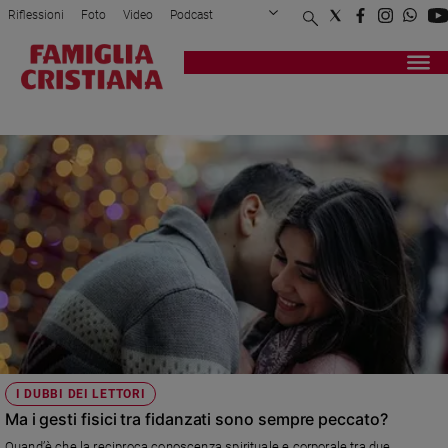
Riflessioni
Foto
Video
Podcast
Privacy Policy
Chi siamo
Contatti
Pubblicità
Attualità
Registrati
Redazione
Italia
GESTUALITÀ
Cronaca
Politica
Mondo
Economia
Legalità
e
giustizia
Sport
Interviste
Papa
I DUBBI DEI LETTORI
Papa
Ma i gesti fisici tra fidanzati sono sempre peccato?
Quand’è che la reciproca conoscenza spirituale e corporale tra due