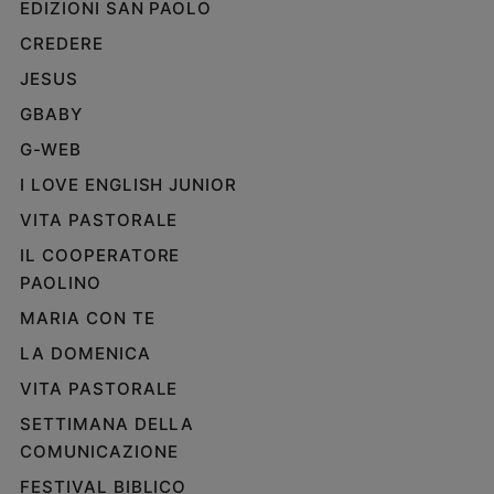
EDIZIONI SAN PAOLO
e
CREDERE
giovani
Adolescenza
JESUS
Bioetica
GBABY
G-WEB
I LOVE ENGLISH JUNIOR
Vai
VITA PASTORALE
IL COOPERATORE
Riflessioni
PAOLINO
MARIA CON TE
Foto
LA DOMENICA
Video
VITA PASTORALE
SETTIMANA DELLA
Podcast
COMUNICAZIONE
Privacy
FESTIVAL BIBLICO