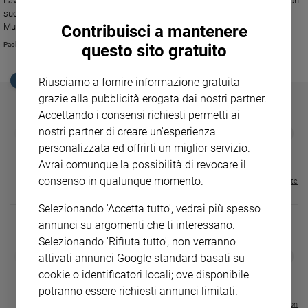
Lavare i piedi, stringere le mani, guardare negli occhi. Papa Francesco, con i
Ambiente
suoi gesti, fa magistero. In un libro appena uscito il vaticanista Mimmo
e
Muolo esamina la gestualità di questo Pontefice, che come motto ha
Contribuisci a mantenere
Creato
scelto un’azione di Gesù: «Fissatolo, lo amò»
Paolo Pegoraro
questo sito gratuito
Volontariato
Diritti
EDICOLA SAN PAOLO
Riusciamo a fornire informazione gratuita
Aziende
grazie alla pubblicità erogata dai nostri partner.
di
Accettando i consensi richiesti permetti ai
valore
GBABY
FAMIGLIA CRISTIANA
GBABY DIGITA
nostri partner di creare un'esperienza
❮
❯
Caso
€ 34,80
€ 21,90
€ 104,00
€ 83,00
ABBONAMEN
37%
20%
personalizzata ed offrirti un miglior servizio.
€ 16,99
della
Avrai comunque la possibilità di revocare il
settimana
consenso in qualunque momento.
Visualizza tutte le riviste
Migranti
Diversità
Selezionando 'Accetta tutto', vedrai più spesso
e
annunci su argomenti che ti interessano.
inclusione
Selezionando 'Rifiuta tutto', non verranno
Costume
DIARIO G 2026-27
COLLANA ARS
❮
❯
attivati annunci Google standard basati su
LE GRANDI BASILICHE ITALIANE
€ 8,90
1 - 2
- € 8,90
cookie o identificatori locali; ove disponibile
- VOL DA 1 AL 5
€ 18,50
Cultura
€ 64,50
potranno essere richiesti annunci limitati.
e
spettacoli
Visualizza tutte le collection