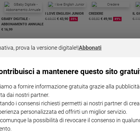
I LOVE ENGLISH JUNIOR
CREDERE
IL G
GBABY DIGITALE -
€ 69,00
€ 43,90
€ 98,80
€ 49,90
€ 11
35%
49%
ABBONAMENTO ANNUALE
€ 16,99
nativa, prova la versione digitale!
|
Abbonati
ontribuisci a mantenere questo sito gratui
COLLANA ARSENIO LUPIN
QUID+ ALLENIAMO
VOL. 1 - 2
MAGNIFICA HUMANITAS -
L'INTELLIGENZA
PRE
iamo a fornire informazione gratuita grazie alla pubblicità
€ 18,50
ENCICLICA PAPALE
€ 27,50
SANT
€ 2,90
A 10
ta dai nostri partner.
€ 24
tando i consensi richiesti permetti ai nostri partner di crea
perienza personalizzata ed offrirti un miglior servizio.
 comunque la possibilità di revocare il consenso in qualu
nto.