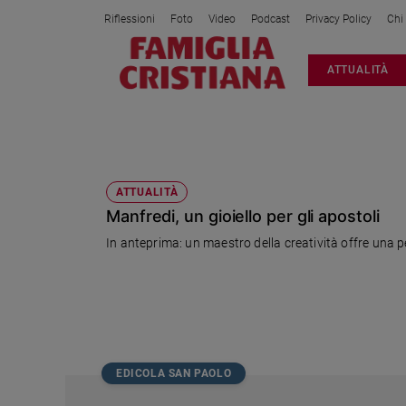
Riflessioni
Foto
Video
Podcast
Privacy Policy
Chi
Attualità
ATTUALITÀ
Italia
Cronaca
Politica
GIACOMO IL MAGGIORE
Mondo
Economia
ATTUALITÀ
Manfredi, un gioiello per gli apostoli
Legalità
e
In anteprima: un maestro della creatività offre una p
giustizia
Sport
Interviste
Papa
Papa
EDICOLA SAN PAOLO