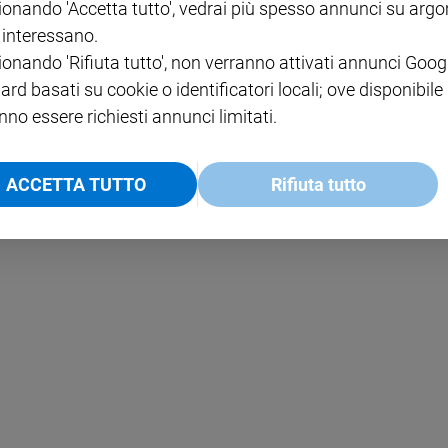
ionando 'Accetta tutto', vedrai più spesso annunci su arg
i interessano.
NOTE LEGALI
ionando 'Rifiuta tutto', non verranno attivati annunci Goog
PAOLO
PRIVACY POLICY
ard basati su cookie o identificatori locali; ove disponibile
nno essere richiesti annunci limitati.
INFORMATIVA WHISTLEBL
SOCIAL
ACCETTA TUTTO
Rifiuta tutto