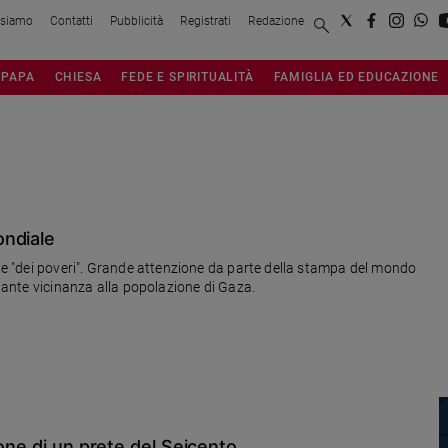
 siamo
Contatti
Pubblicità
Registrati
Redazione
PAPA
CHIESA
FEDE E SPIRITUALITÀ
FAMIGLIA ED EDUCAZIONE
ondiale
" e "dei poveri". Grande attenzione da parte della stampa del mondo
stante vicinanza alla popolazione di Gaza.
one di un prete del Seicento