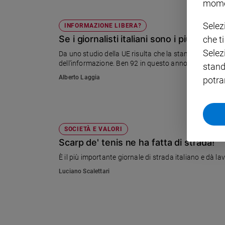
mome
Policy
Selez
INFORMAZIONE LIBERA?
Se i giornalisti italiani sono i più minac
che t
Chi
Selez
Da uno studio della UE risulta che la stampa italiana 
siamo
dell'informazione. Ben 92 in questo anno. Primato bu
stand
Alberto Laggia
potra
Contatti
Pubblicità
SOCIETÀ E VALORI
Registrati
Scarp de' tenis ne ha fatta di strada!
È il più importante giornale di strada italiano e dà la
Redazione
Luciano Scalettari
Social