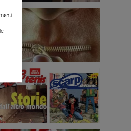
omenti
le