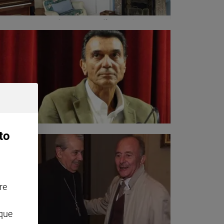
to
re
nque