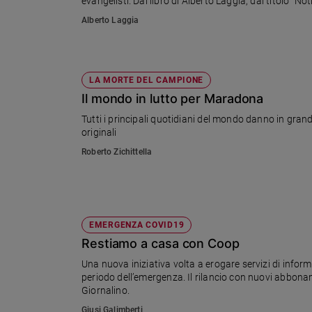
evangelisti. Dal libro di Alberto Laggia, dal titolo "N
Sanremo
Alberto Laggia
2026
Cinema,
Tv
LA MORTE DEL CAMPIONE
e
streaming
Il mondo in lutto per Maradona
Libri
Tutti i principali quotidiani del mondo danno in gran
Musica
originali
Arte
Roberto Zichittella
Famiglia
ed
educazione
EMERGENZA COVID19
Genitori
Restiamo a casa con Coop
e
figli
Una nuova iniziativa volta a erogare servizi di informa
Nonni
periodo dell’emergenza. Il rilancio con nuovi abboname
Giornalino.
Coppia
Giusi Galimberti
Scuola