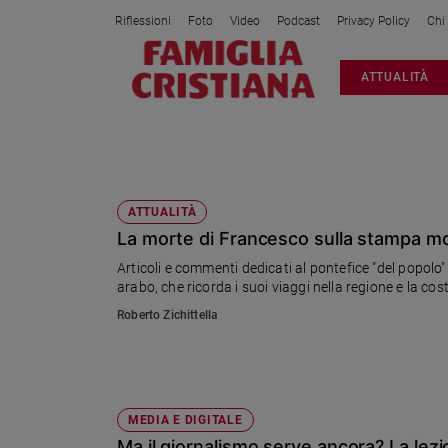
Riflessioni
Foto
Video
Podcast
Privacy Policy
Chi
Attualità
ATTUALITÀ
Italia
Cronaca
Politica
GIORNALI
Mondo
Economia
ATTUALITÀ
La morte di Francesco sulla stampa m
Legalità
e
Articoli e commenti dedicati al pontefice "del popolo
giustizia
arabo, che ricorda i suoi viaggi nella regione e la co
Sport
Roberto Zichittella
Interviste
Papa
Papa
MEDIA E DIGITALE
Ma il giornalismo serve ancora? La lezi