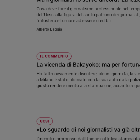
Chiesa
Cosa deve fare il giornalismo professionale nel tempo 
Chiesa
dell'Ucsi sulla figura del santo patrono dei giornalis
l'infosfera e tornare ad essere credibili.
Fede
Alberto Laggia
e
spiritualità
Santi
Devozione
IL COMMENTO
e
La vicenda di Bakayoko: ma per fortun
fede
Ha fatto ovviamente discutere, alcuni giorni fa, la vi
Parola
a Milano è stato bloccato con la sua auto dalla poliz
del
giusto rendere merito alla stampa che, accanto a quest
giorno
Antonio Mazzi
Santo
del
giorno
UCSI
Società
«Lo sguardo di noi giornalisti va già ol
e
valori
L'incontro promosso dall'Unione cattolica stampa it