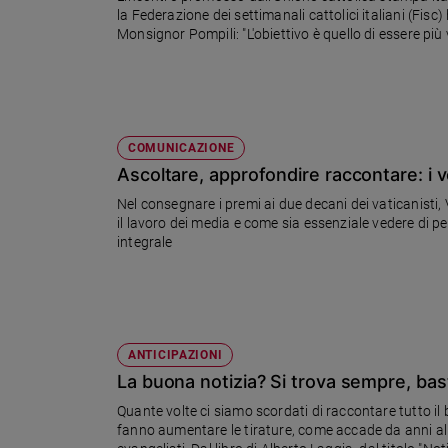
la Federazione dei settimanali cattolici italiani (Fisc
Ambiente
Monsignor Pompili: "L'obiettivo è quello di essere più v
e
Creato
Volontariato
Diritti
Aziende
COMUNICAZIONE
di
Ascoltare, approfondire raccontare: i 
valore
Caso
Nel consegnare i premi ai due decani dei vaticanisti, 
il lavoro dei media e come sia essenziale vedere di pe
della
integrale
settimana
Migranti
Diversità
e
inclusione
ANTICIPAZIONI
Costume
La buona notizia? Si trova sempre, bas
Cultura
Quante volte ci siamo scordati di raccontare tutto il 
e
fanno aumentare le tirature, come accade da anni al "
spettacoli