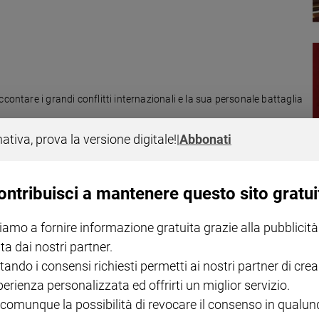
contare i grandi conflitti internazionali e la sua personale battaglia
nativa, prova la versione digitale!
|
Abbonati
ontribuisci a mantenere questo sito gratui
eretico"
iamo a fornire informazione gratuita grazie alla pubblicità
ta dai nostri partner.
nifesto", di cui fu più volte direttore. Tenne buoni rapporti con
ilvestrini.
tando i consensi richiesti permetti ai nostri partner di crea
perienza personalizzata ed offrirti un miglior servizio.
 comunque la possibilità di revocare il consenso in qualu