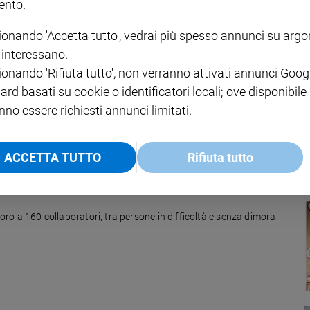
nto.
ionando 'Accetta tutto', vedrai più spesso annunci su arg
ciati d'Europa
i interessano.
ionando 'Rifiuta tutto', non verranno attivati annunci Goog
detiene il record europeo di pressioni e minacce rivolte agli operatori
giardo o...
ard basati su cookie o identificatori locali; ove disponibile
nno essere richiesti annunci limitati.
ACCETTA TUTTO
Rifiuta tutto
voro a 160 collaboratori, tra persone in difficoltà e senza dimora.