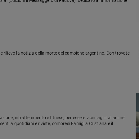
otizia" (Edizioni il Messaggero di Padova), dedicato all'informazione
de rilievo la notizia della morte del campione argentino. Con trovate
zione, intrattenimento e fitness, per essere vicini agli italiani nel
nti a quotidiani e riviste, compresi Famiglia Cristiana e il