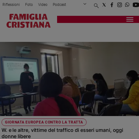
Riflessioni
Foto
Video
Podcast
Privacy Policy
Chi siamo
Contatti
Pubblicità
Attualità
Registrati
Redazione
Italia
GIORNATA EUROPEA CONTRO LA TRATTA
Cronaca
Politica
Mondo
Economia
Legalità
e
giustizia
Sport
Interviste
Papa
GIORNATA EUROPEA CONTRO LA TRATTA
Papa
W. e le altre, vittime del traffico di esseri umani, oggi
donne libere