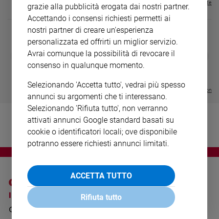
Visualizza tutte le riviste
grazie alla pubblicità erogata dai nostri partner.
Ambiente
e
Accettando i consensi richiesti permetti ai
Creato
nostri partner di creare un'esperienza
Volontariato
personalizzata ed offrirti un miglior servizio.
Diritti
Avrai comunque la possibilità di revocare il
DIARIO G 2026-27
COLLANA ARS
❮
❯
LE GRANDI BASILICHE ITALIANE
€ 8,90
1 - 2
- € 8,90
consenso in qualunque momento.
Aziende
- VOL DA 1 AL 5
€ 18,50
di
€ 64,50
Selezionando 'Accetta tutto', vedrai più spesso
valore
Visualizza tutte le collection
annunci su argomenti che ti interessano.
Caso
Selezionando 'Rifiuta tutto', non verranno
della
settimana
attivati annunci Google standard basati su
cookie o identificatori locali; ove disponibile
Migranti
potranno essere richiesti annunci limitati.
Diversità
e
inclusione
ACCETTA TUTTO
Costume
I SITI SAN PAOLO
NOTE LEGALI
Rifiuta tutto
Cultura
e
GRUPPO EDITORIALE
PRIVACY POLICY
spettacoli