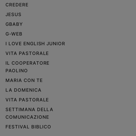
CREDERE
e
giovani
JESUS
Adolescenza
GBABY
Bioetica
G-WEB
I LOVE ENGLISH JUNIOR
Vai
VITA PASTORALE
IL COOPERATORE
PAOLINO
Riflessioni
MARIA CON TE
Foto
LA DOMENICA
VITA PASTORALE
Video
SETTIMANA DELLA
COMUNICAZIONE
Podcast
FESTIVAL BIBLICO
Privacy