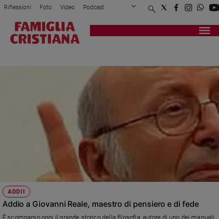
Riflessioni
Foto
Video
Podcast
Privacy Policy
Chi siamo
Contatti
Pubblicità
Attualità
Registrati
Redazione
Italia
GIOVANNI REALE
Cronaca
Politica
Mondo
Economia
Legalità
e
giustizia
Sport
Interviste
Papa
ADDII
Papa
Addio a Giovanni Reale, maestro di pensiero e di fede
È scomparso oggi il grande storico della filosofia, autore di uno dei manuali