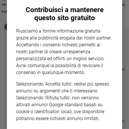
Ambiente
rischia di privare le giovani generazioni di uno degli strumenti fondamentali
Contribuisci a mantenere
e
per sviluppare uno spirito critico.
Paolo Perazzolo
Creato
questo sito gratuito
Volontariato
EDICOLA SAN PAOLO
Riusciamo a fornire informazione gratuita
Diritti
grazie alla pubblicità erogata dai nostri partner.
Aziende
Accettando i consensi richiesti permetti ai
di
GBABY
FAMIGLIA CRISTIANA
GBABY DIGITA
❮
❯
valore
nostri partner di creare un'esperienza
€ 34,80
€ 21,90
€ 104,00
€ 83,00
ABBONAMEN
37%
20%
€ 16,99
Caso
personalizzata ed offrirti un miglior servizio.
della
Avrai comunque la possibilità di revocare il
Visualizza tutte le riviste
settimana
consenso in qualunque momento.
Migranti
Selezionando 'Accetta tutto', vedrai più spesso
Diversità
annunci su argomenti che ti interessano.
e
inclusione
Selezionando 'Rifiuta tutto', non verranno
DIARIO G 2026-27
COLLANA ARS
❮
❯
LE GRANDI BASILICHE ITALIANE
€ 8,90
1 - 2
- € 8,90
attivati annunci Google standard basati su
Costume
- VOL DA 1 AL 5
€ 18,50
cookie o identificatori locali; ove disponibile
€ 64,50
Cultura
potranno essere richiesti annunci limitati.
Visualizza tutte le collection
e
spettacoli