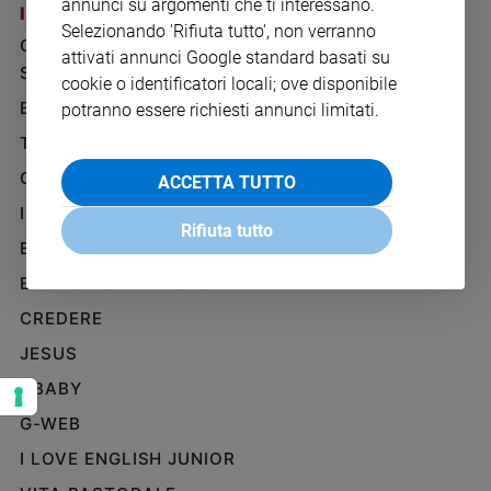
annunci su argomenti che ti interessano.
I SITI SAN PAOLO
NOTE LEGALI
Ambiente
Selezionando 'Rifiuta tutto', non verranno
e
GRUPPO EDITORIALE
PRIVACY POLICY
attivati annunci Google standard basati su
Creato
SAN PAOLO
INFORMATIVA
cookie o identificatori locali; ove disponibile
Volontariato
BENESSERE
WHISTLEBLOWING
potranno essere richiesti annunci limitati.
Diritti
SOCIAL
TELENOVA
Aziende
di
GAZZETTA D'ALBA
ACCETTA TUTTO
valore
IL GIORNALINO
Caso
Rifiuta tutto
della
EDICOLA SAN PAOLO
settimana
EDIZIONI SAN PAOLO
Migranti
CREDERE
Diversità
e
JESUS
inclusione
GBABY
Costume
G-WEB
Cultura
I LOVE ENGLISH JUNIOR
e
spettacoli