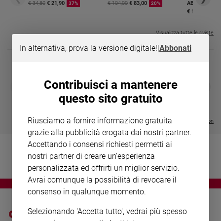
Chiesa
€ 34,80
€ 21,90
€ 104,00
€ 83,00
ABBONAMEN
37%
20%
€ 16,99
Chiesa
Visualizza tutte le riviste
Fede
e
In alternativa, prova la versione digitale!
|
Abbonati
spiritualità
Santi
Contribuisci a mantenere
DIARIO G 2026-27
COLLANA ARS
Devozione
❮
❯
LE GRANDI BASILICHE ITALIANE
€ 8,90
1 - 2
- € 8,90
e
questo sito gratuito
- VOL DA 1 AL 5
€ 18,50
fede
€ 64,50
Parola
Riusciamo a fornire informazione gratuita
Visualizza tutte le collection
del
grazie alla pubblicità erogata dai nostri partner.
giorno
Accettando i consensi richiesti permetti ai
Santo
nostri partner di creare un'esperienza
del
personalizzata ed offrirti un miglior servizio.
giorno
Avrai comunque la possibilità di revocare il
consenso in qualunque momento.
Società
e
valori
Selezionando 'Accetta tutto', vedrai più spesso