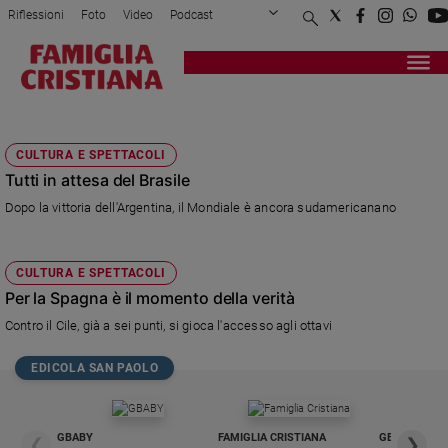
Riflessioni
Foto
Video
Podcast
Privacy Policy
Chi siamo
Contatti
Pubblicità
Attualità
Registrati
Redazione
Italia
GIRONE H
Cronaca
CULTURA E SPETTACOLI
Politica
Tutti in attesa del Brasile
Mondo
Dopo la vittoria dell'Argentina, il Mondiale è ancora sudamericanano
Economia
Legalità
e
CULTURA E SPETTACOLI
giustizia
Per la Spagna è il momento della verità
Sport
Contro il Cile, già a sei punti, si gioca l'accesso agli ottavi
Interviste
EDICOLA SAN PAOLO
Papa
Papa
GBABY
FAMIGLIA CRISTIANA
GBABY DIGITA
❮
❯