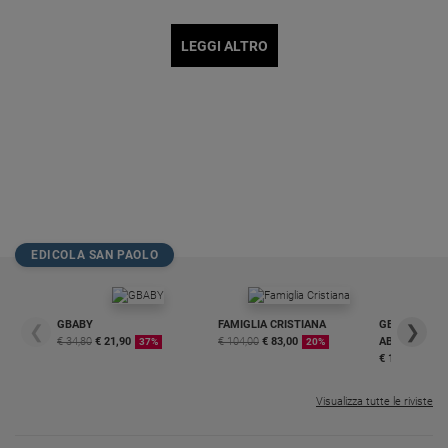
LEGGI ALTRO
EDICOLA SAN PAOLO
GBABY
FAMIGLIA CRISTIANA
GBABY DIGITA
❮
❯
€ 34,80
€ 21,90
€ 104,00
€ 83,00
ABBONAMEN
37%
20%
€ 16,99
Visualizza tutte le riviste