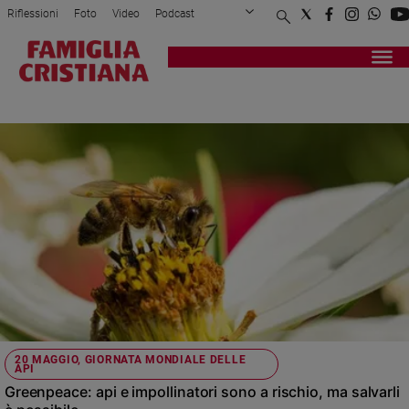
Riflessioni
Foto
Video
Podcast
Privacy Policy
Chi siamo
Contatti
Pubblicità
Attualità
Registrati
Redazione
Italia
GREENPEACE
Cronaca
Politica
Mondo
Economia
Legalità
e
giustizia
Sport
Interviste
Papa
20 MAGGIO, GIORNATA MONDIALE DELLE
API
Papa
Greenpeace: api e impollinatori sono a rischio, ma salvarli