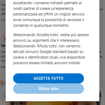
Accettando i consensi richiesti permetti ai
Che la libertà d'espressione sia minata in più parti del mondo ce lo
nostri partner di creare un'esperienza
racconta costantemente la cronaca. L'ultimo caso arriva dalle gelide acque
personalizzata ed offrirti un miglior servizio.
dell’Artico, dove la Russia ha vietato all’Arctic Sunrise, la rompighiaccio di
Greenpeace, di entrare nelle acque territoriali per protestare contro le
Avrai comunque la possibilità di revocare il
Felice D'Agostini
ricerche di greggio.
consenso in qualunque momento.
Selezionando 'Accetta tutto', vedrai più spesso
LA NUOVA CORSA ALLA RICERCA DI
GREGGIO
annunci su argomenti che ti interessano.
Mare e petrolio, l'Italia sarà il nuovo Texas?
Selezionando 'Rifiuta tutto', non verranno
attivati annunci Google standard basati su
Dieci piattaforme che già estraggono oro nero. Ma anche 202 concessioni
di coltivazione, 117 permessi di ricerca, 109 istanze di permesso di ricerca,
cookie o identificatori locali; ove disponibile
19 concessioni di coltivazione, 3 istanze di prospezione. Le associazioni
potranno essere richiesti annunci limitati.
ambientaliste dicono basta alle trivelle nelle nostre acque.
Felice D'Agostini
ACCETTA TUTTO
Rifiuta tutto