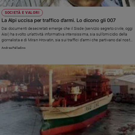
SOCIETÀ E VALORI
La Alpi uccisa per traffico d’armi. Lo dicono gli 007
Dai documenti desecretati emerge che il Sisde (servizio segreto civile, oggi
Aisi) ha svolto un’attività informativa intensissima, sia sull’omicidio della
giornalista e di Miran Hrovatin, sia sui traffici d’armi che partivano dal nostro
Paese. Una delle fonti principali, però, continua a essere coperta da
Andrea Palladino
omissis, e quindi la magistratura non può andare oltre con le indagini. Le
carte però presentano una stranezza: si parla molto di personaggi somali,
ma gli italiani?