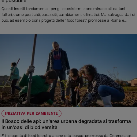
è possibile
Chiesa
Questi insetti fondamentali per gli ecosistemi sono minacciati da tanti
Chiesa
fattori, come pesticidi, parassiti, cambiamenti climatici. Ma salvaguardali si
può, ad esempio con i progetti delle "food forest" promosse a Roma e
Fede
Cremona dall'organizzazione a difesa dell'ambiente
e
spiritualità
Santi
Devozione
e
fede
Parola
del
giorno
Santo
del
giorno
INIZIATIVA PER L'AMBIENTE
Società
Il Bosco delle api: un'area urbana degradata si trasforma
e
in un'oasi di biodiversità
valori
E' il progetto di food forest, o anche orto-bosco, promosso da Greenpeace