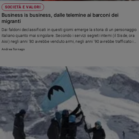
SOCIETÀ E VALORI
Business is business, dalle telemine ai barconi dei
migranti
Dai faldoni declassificati in questi giorni emerge la storia di un personaggio
italiano quanto mai singolare. Secondo i servizi segreti interni (il Sisde, ora
Aisi) negli anni ’80 avrebbe venduto armi, negli anni ’90 avrebbe trafficato in
rifiuti radioattivi e affondato navi dei veleni. E negli anni 2000 avrebbe
Andrea Tornago
cambiato genere d’affari, passando alla fornitura di barconi su cui spedire i
migranti dal Nord Africa alle nostre coste.