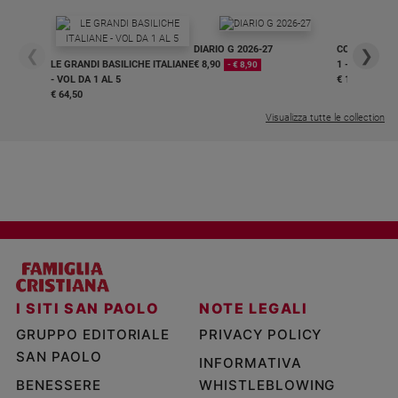
DIARIO G 2026-27
COLLANA ARS
❮
❯
LE GRANDI BASILICHE ITALIANE
€ 8,90
1 - 2
- € 8,90
- VOL DA 1 AL 5
€ 18,50
€ 64,50
Visualizza tutte le collection
I SITI SAN PAOLO
NOTE LEGALI
GRUPPO EDITORIALE
PRIVACY POLICY
SAN PAOLO
INFORMATIVA
BENESSERE
WHISTLEBLOWING