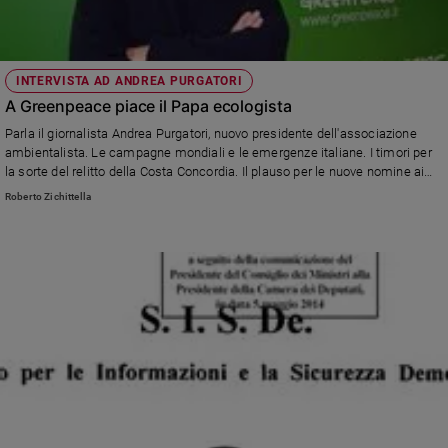
e
giovani
Adolescenza
INTERVISTA AD ANDREA PURGATORI
Bioetica
A Greenpeace piace il Papa ecologista
Parla il giornalista Andrea Purgatori, nuovo presidente dell'associazione
ambientalista. Le campagne mondiali e le emergenze italiane. I timori per
Vai
la sorte del relitto della Costa Concordia. Il plauso per le nuove nomine ai
vertici dell'Enel e l'ammirazione per il papa attento all'ambiente.
Roberto Zichittella
Riflessioni
Foto
Video
Podcast
Privacy