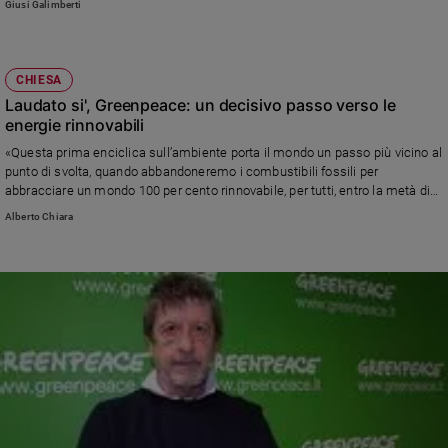
Giusi Galimberti
Sanremo
2026
Cinema,
CHIESA
Tv
Laudato si', Greenpeace: un decisivo passo verso le
e
energie rinnovabili
streaming
«Questa prima enciclica sull’ambiente porta il mondo un passo più vicino al
Libri
punto di svolta, quando abbandoneremo i combustibili fossili per
Musica
abbracciare un mondo 100 per cento rinnovabile, per tutti, entro la metà di
questo secolo».
Arte
Alberto Chiara
Famiglia
ed
educazione
Genitori
e
figli
Nonni
Coppia
Scuola