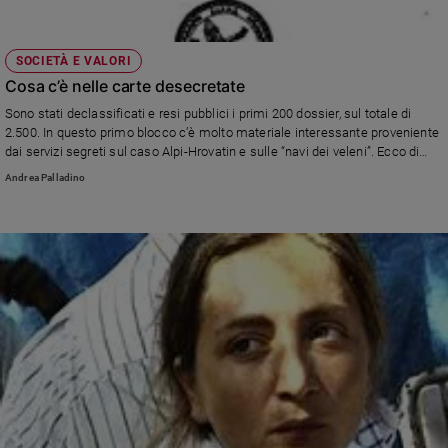
Policy
SOCIETÀ E VALORI
Chi
Cosa c’è nelle carte desecretate
siamo
Sono stati declassificati e resi pubblici i primi 200 dossier, sul totale di
2.500. In questo primo blocco c’è molto materiale interessante proveniente
dai servizi segreti sul caso Alpi-Hrovatin e sulle “navi dei veleni”. Ecco di
Contatti
che si tratta.
Andrea Palladino
Pubblicità
Registrati
Redazione
Social