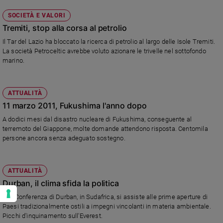
SOCIETÀ E VALORI
Tremiti, stop alla corsa al petrolio
Il Tar del Lazio ha bloccato la ricerca di petrolio al largo delle Isole Tremiti.
La società Petroceltic avrebbe voluto azionare le trivelle nel sottofondo
marino.
ATTUALITÀ
11 marzo 2011, Fukushima l'anno dopo
A dodici mesi dal disastro nucleare di Fukushima, conseguente al
terremoto del Giappone, molte domande attendono risposta. Centomila
persone ancora senza adeguato sostegno.
ATTUALITÀ
Durban, il clima sfida la politica
Alla Conferenza di Durban, in Sudafrica, si assiste alle prime aperture di
Paesi tradizionalmente ostili a impegni vincolanti in materia ambientale.
Picchi d'inquinamento sull'Everest.