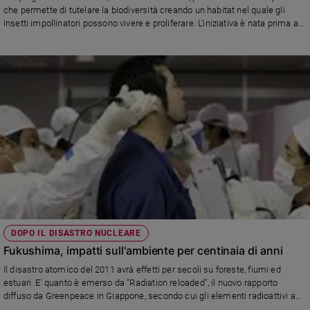
Ambiente
che permette di tutelare la biodiversità creando un habitat nel quale gli
e
insetti impollinatori possono vivere e proliferare. L'iniziativa è nata prima a
Roma, poi a Cremona. L'organizzazione ha lanciato una campagna per
Creato
conoscerla meglio e, magari, replicarla
Volontariato
Diritti
Aziende
di
valore
Caso
della
settimana
Migranti
Diversità
e
inclusione
DOPO IL DISASTRO NUCLEARE
Fukushima, impatti sull'ambiente per centinaia di anni
Costume
Il disastro atomico del 2011 avrà effetti per secoli su foreste, fiumi ed
Cultura
estuari. E' quanto è emerso da "Radiation reloaded", il nuovo rapporto
e
diffuso da Greenpeace in Giappone, secondo cui gli elementi radioattivi a
spettacoli
lunga vita sono stati assorbiti da piante e animali.