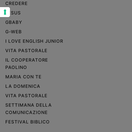
CREDERE
Sanremo
JESUS
2026
Cinema,
GBABY
Tv
G-WEB
e
streaming
I LOVE ENGLISH JUNIOR
Libri
VITA PASTORALE
Musica
IL COOPERATORE
Arte
PAOLINO
Famiglia
MARIA CON TE
ed
educazione
LA DOMENICA
VITA PASTORALE
Genitori
e
SETTIMANA DELLA
figli
COMUNICAZIONE
Nonni
FESTIVAL BIBLICO
Coppia
Scuola