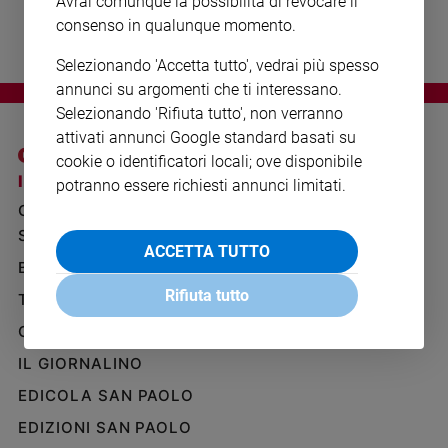
Avrai comunque la possibilità di revocare il
Ambiente
consenso in qualunque momento.
e
Creato
Selezionando 'Accetta tutto', vedrai più spesso
Volontariato
annunci su argomenti che ti interessano.
Diritti
Selezionando 'Rifiuta tutto', non verranno
Aziende
attivati annunci Google standard basati su
di
cookie o identificatori locali; ove disponibile
valore
I SITI SAN PAOLO
NOTE LEGALI
potranno essere richiesti annunci limitati.
Caso
GRUPPO EDITORIALE
PRIVACY POLICY
della
SAN PAOLO
INFORMATIVA
settimana
ACCETTA TUTTO
BENESSERE
WHISTLEBLOWING
Migranti
SOCIAL
Rifiuta tutto
Diversità
TELENOVA
e
GAZZETTA D'ALBA
inclusione
IL GIORNALINO
Costume
EDICOLA SAN PAOLO
Cultura
e
EDIZIONI SAN PAOLO
spettacoli