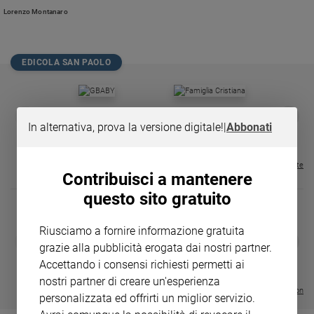
Chiesa
Lorenzo Montanaro
Chiesa
Fede
EDICOLA SAN PAOLO
e
spiritualità
Santi
GBABY
FAMIGLIA CRISTIANA
GBABY DIGITA
❮
❯
Devozione
€ 34,80
€ 21,90
€ 104,00
€ 83,00
ABBONAMEN
37%
20%
In alternativa, prova la versione digitale!
|
Abbonati
e
€ 16,99
fede
Visualizza tutte le riviste
Parola
Contribuisci a mantenere
del
questo sito gratuito
giorno
Santo
Riusciamo a fornire informazione gratuita
del
DIARIO G 2026-27
COLLANA ARS
❮
❯
giorno
grazie alla pubblicità erogata dai nostri partner.
LE GRANDI BASILICHE ITALIANE
€ 8,90
1 - 2
- € 8,90
- VOL DA 1 AL 5
€ 18,50
Accettando i consensi richiesti permetti ai
€ 64,50
Società
nostri partner di creare un'esperienza
e
Visualizza tutte le collection
personalizzata ed offrirti un miglior servizio.
valori