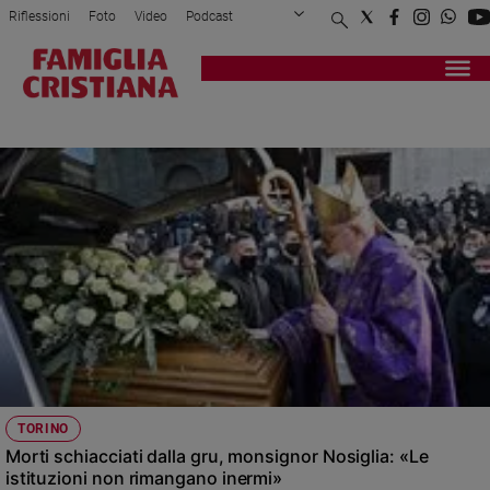
Riflessioni
Foto
Video
Podcast
Privacy Policy
Chi siamo
Contatti
Pubblicità
Attualità
Registrati
Redazione
Italia
GRU
Cronaca
Politica
Mondo
Economia
Legalità
e
giustizia
Sport
Interviste
Papa
TORINO
Papa
Morti schiacciati dalla gru, monsignor Nosiglia: «Le
istituzioni non rimangano inermi»