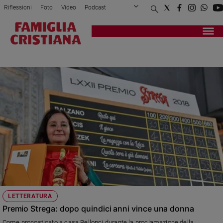
Riflessioni
Foto
Video
Podcast
Privacy Policy
Chi siamo
Contatti
Pubblicità
Attualità
Registrati
Redazione
Italia
HELENA JANECZEK
Cronaca
Politica
Mondo
Economia
Legalità
e
giustizia
Sport
Interviste
Papa
LETTERATURA
Papa
Premio Strega: dopo quindici anni vince una donna
Come pronosticato a casa Bellonci durante la proclamazione della