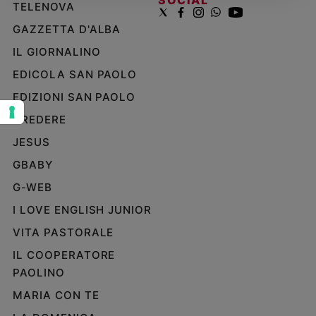
SOCIAL
TELENOVA
Sanremo
GAZZETTA D'ALBA
2026
IL GIORNALINO
Cinema,
Tv
EDICOLA SAN PAOLO
e
streaming
EDIZIONI SAN PAOLO
Libri
CREDERE
Musica
JESUS
Arte
GBABY
Famiglia
G-WEB
ed
educazione
I LOVE ENGLISH JUNIOR
Genitori
VITA PASTORALE
e
IL COOPERATORE
figli
PAOLINO
Nonni
MARIA CON TE
Coppia
Scuola