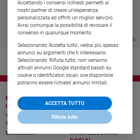
Accettando i consensi richiesti permetti ai
Ambiente
nostri partner di creare un'esperienza
e
DIARIO G 2026-27
COLLANA ARS
❮
❯
personalizzata ed offrirti un miglior servizio.
Creato
LE GRANDI BASILICHE ITALIANE
€ 8,90
1 - 2
- € 8,90
Avrai comunque la possibilità di revocare il
Volontariato
- VOL DA 1 AL 5
€ 18,50
€ 64,50
consenso in qualunque momento.
Diritti
Visualizza tutte le collection
Aziende
Selezionando 'Accetta tutto', vedrai più spesso
di
annunci su argomenti che ti interessano.
valore
Selezionando 'Rifiuta tutto', non verranno
Caso
attivati annunci Google standard basati su
della
cookie o identificatori locali; ove disponibile
settimana
potranno essere richiesti annunci limitati.
Migranti
Diversità
e
ACCETTA TUTTO
inclusione
I SITI SAN PAOLO
NOTE LEGALI
Costume
GRUPPO EDITORIALE
PRIVACY POLICY
Rifiuta tutto
SAN PAOLO
INFORMATIVA
Cultura
e
BENESSERE
WHISTLEBLOWING
spettacoli