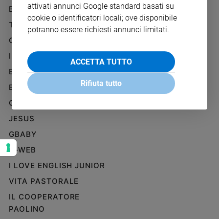
attivati annunci Google standard basati su
Ambiente
BENESSERE
WHISTLEBLOWING
e
cookie o identificatori locali; ove disponibile
SOCIAL
TELENOVA
Creato
potranno essere richiesti annunci limitati.
Volontariato
GAZZETTA D'ALBA
Diritti
IL GIORNALINO
ACCETTA TUTTO
Aziende
EDICOLA SAN PAOLO
di
Rifiuta tutto
valore
EDIZIONI SAN PAOLO
Caso
CREDERE
della
JESUS
settimana
Migranti
GBABY
Diversità
G-WEB
e
inclusione
I LOVE ENGLISH JUNIOR
Costume
VITA PASTORALE
IL COOPERATORE
Cultura
e
PAOLINO
spettacoli