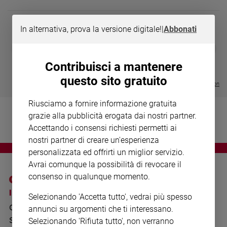
Chiesa
Chiesa
In alternativa, prova la versione digitale!
|
Abbonati
Fede
DIARIO G 2026-27
COLLANA ARS
❮
❯
e
LE GRANDI BASILICHE ITALIANE
€ 8,90
1 - 2
- € 8,90
spiritualità
- VOL DA 1 AL 5
€ 18,50
Contribuisci a mantenere
€ 64,50
Santi
questo sito gratuito
Visualizza tutte le collection
Devozione
e
Riusciamo a fornire informazione gratuita
fede
grazie alla pubblicità erogata dai nostri partner.
Parola
Accettando i consensi richiesti permetti ai
del
nostri partner di creare un'esperienza
giorno
personalizzata ed offrirti un miglior servizio.
Santo
Avrai comunque la possibilità di revocare il
del
consenso in qualunque momento.
giorno
I SITI SAN PAOLO
NOTE LEGALI
Selezionando 'Accetta tutto', vedrai più spesso
Società
GRUPPO EDITORIALE
PRIVACY POLICY
e
annunci su argomenti che ti interessano.
valori
SAN PAOLO
Selezionando 'Rifiuta tutto', non verranno
INFORMATIVA