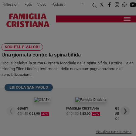
Riflessioni
Foto
Video
Podcast
Privacy Policy
Chi siamo
Contatti
Pubblicità
Attualità
Registrati
Redazione
Italia
HIDDING
Cronaca
SOCIETÀ E VALORI
Politica
Una giornata contro la spina bifida
Mondo
Oggi si celebra la prima Giornata Mondiale della spina bifida. L'attrice Helen
Economia
Hidding Ellen Hidding testimonial della nuova campagna nazionale di
Legalità
sensibilizzazione.
e
giustizia
EDICOLA SAN PAOLO
Sport
Interviste
GBABY
FAMIGLIA CRISTIANA
GBABY DIGITA
❮
❯
Papa
€ 34,80
€ 21,90
€ 104,00
€ 83,00
ABBONAMEN
37%
20%
€ 16,99
Papa
Visualizza tutte le riviste