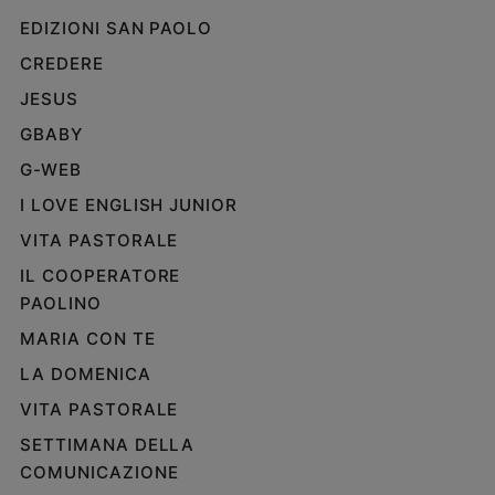
e
EDIZIONI SAN PAOLO
giovani
CREDERE
Adolescenza
JESUS
Bioetica
GBABY
G-WEB
Vai
I LOVE ENGLISH JUNIOR
VITA PASTORALE
Riflessioni
IL COOPERATORE
PAOLINO
Foto
MARIA CON TE
LA DOMENICA
Video
VITA PASTORALE
Podcast
SETTIMANA DELLA
COMUNICAZIONE
Privacy