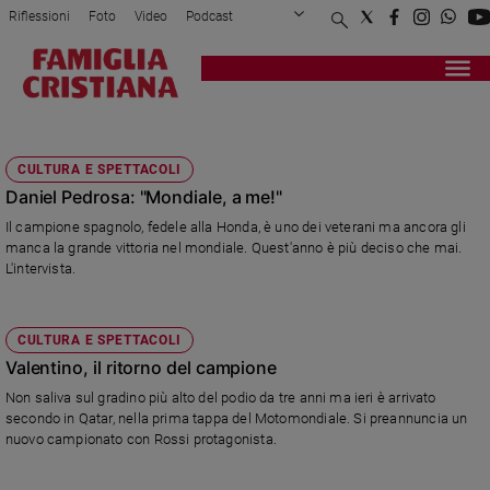
Riflessioni
Foto
Video
Podcast
Privacy Policy
Chi siamo
Contatti
Pubblicità
Attualità
Registrati
Redazione
Italia
HONDA
Cronaca
CULTURA E SPETTACOLI
Politica
Daniel Pedrosa: "Mondiale, a me!"
Mondo
Il campione spagnolo, fedele alla Honda, è uno dei veterani ma ancora gli
Economia
manca la grande vittoria nel mondiale. Quest'anno è più deciso che mai.
Legalità
L'intervista.
e
giustizia
Sport
CULTURA E SPETTACOLI
Interviste
Valentino, il ritorno del campione
Non saliva sul gradino più alto del podio da tre anni ma ieri è arrivato
Papa
secondo in Qatar, nella prima tappa del Motomondiale. Si preannuncia un
nuovo campionato con Rossi protagonista.
Papa