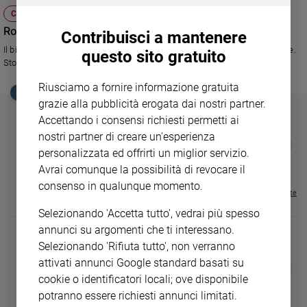
Ambiente
CULTURA E SPETTACOLI
e
Rossi e Ducati, corsa in salita
Contribuisci a mantenere
Creato
Il binomio tricolore Rossi-Ducati, tanto atteso dai tifosi, stenta a decollare.
questo sito gratuito
Volontariato
Stoner è già un razzo e noi, così ben abituati da Vale...
Diritti
Riusciamo a fornire informazione gratuita
Aziende
EDICOLA SAN PAOLO
grazie alla pubblicità erogata dai nostri partner.
di
Accettando i consensi richiesti permetti ai
valore
nostri partner di creare un'esperienza
Caso
GBABY
FAMIGLIA CRISTIANA
GBABY DIGITA
❮
❯
della
personalizzata ed offrirti un miglior servizio.
€ 34,80
€ 21,90
€ 104,00
€ 83,00
ABBONAMEN
37%
20%
€ 16,99
settimana
Avrai comunque la possibilità di revocare il
Migranti
consenso in qualunque momento.
Visualizza tutte le riviste
Diversità
Selezionando 'Accetta tutto', vedrai più spesso
e
annunci su argomenti che ti interessano.
inclusione
Selezionando 'Rifiuta tutto', non verranno
Costume
attivati annunci Google standard basati su
DIARIO G 2026-27
COLLANA ARS
❮
❯
LE GRANDI BASILICHE ITALIANE
€ 8,90
1 - 2
- € 8,90
Cultura
cookie o identificatori locali; ove disponibile
- VOL DA 1 AL 5
€ 18,50
e
potranno essere richiesti annunci limitati.
€ 64,50
spettacoli