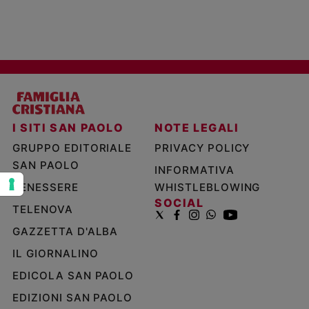
e
giovani
Adolescenza
Bioetica
Vai
I SITI SAN PAOLO
NOTE LEGALI
GRUPPO EDITORIALE
PRIVACY POLICY
SAN PAOLO
Riflessioni
INFORMATIVA
BENESSERE
WHISTLEBLOWING
Foto
SOCIAL
TELENOVA
GAZZETTA D'ALBA
Video
IL GIORNALINO
Podcast
EDICOLA SAN PAOLO
EDIZIONI SAN PAOLO
Privacy