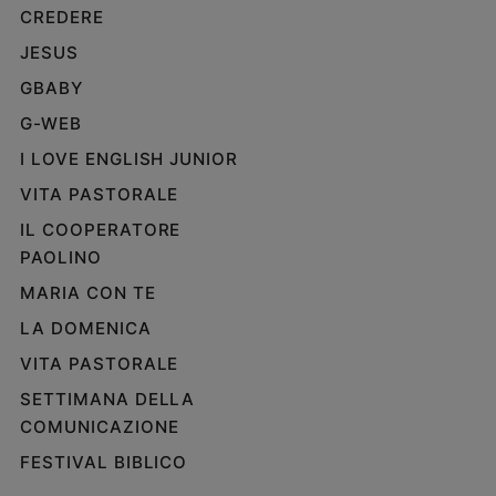
CREDERE
Policy
JESUS
Chi
GBABY
siamo
G-WEB
I LOVE ENGLISH JUNIOR
Contatti
VITA PASTORALE
IL COOPERATORE
Pubblicità
PAOLINO
Registrati
MARIA CON TE
LA DOMENICA
Redazione
VITA PASTORALE
SETTIMANA DELLA
Social
COMUNICAZIONE
FESTIVAL BIBLICO