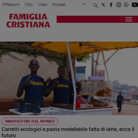
Riflessioni
Foto
Video
Podcast
Privacy Policy
Chi siamo
Contatti
Pubblicità
Attualità
Registrati
Redazione
Italia
IDEE
Cronaca
Politica
Mondo
Economia
Legalità
e
giustizia
Sport
Interviste
Papa
INNOVAZIONI DAL MONDO
Papa
Carretti ecologici e pasta modellabile fatta di latte, ecco il
futuro