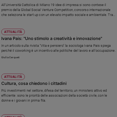
Chiesa
All'Università Cattolica di Milano 19 idee di impresa si sono contese il
Chiesa
premio della Global Social Venture Competition, concorso internazionale
che seleziona le start up con un elevato impatto sociale e ambientale. Tra
le finaliste anche due italiane.
Fede
e
spiritualità
ATTUALITÀ
Ivana Pais: "Uno stimolo a creatività e innovazione"
Santi
Devozione
In un articolo sulla rivista "Vita e pensiero" la sociologa Ivana Pais spiega
e
perché il coworking è un incentivo alle politiche del lavoro e all'occupazione.
fede
Giulia Cerqueti
Parola
del
giorno
ATTUALITÀ
Santo
Cultura, cosa chiedono i cittadini
del
Più investimenti nel settore, difesa del territorio, un ministero attivo ed
giorno
efficiente: sono le priorità delle associazioni della società civile, con le
donne e i giovani in prima fila.
Società
e
valori