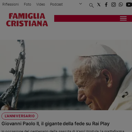
Riflessioni
Foto
Video
Podcast
Privacy Policy
Chi siamo
Contatti
Pubblicità
Attualità
Registrati
Redazione
Italia
IL GIGANTE DELLA FEDE
Cronaca
Politica
Mondo
Economia
Legalità
e
giustizia
Sport
Interviste
Papa
L'ANNIVERSARIO
Papa
Giovanni Paolo II, il gigante della fede su Rai Play
In occasione del centenario della nascita di Karol Wojtyla, la piattaforma