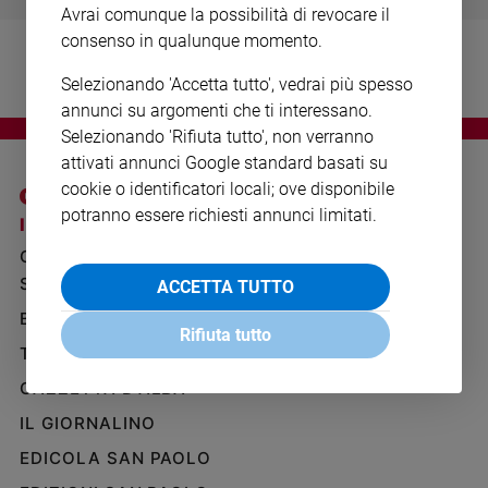
Avrai comunque la possibilità di revocare il
Ambiente
e
consenso in qualunque momento.
Creato
Selezionando 'Accetta tutto', vedrai più spesso
Volontariato
annunci su argomenti che ti interessano.
Diritti
Selezionando 'Rifiuta tutto', non verranno
Aziende
attivati annunci Google standard basati su
di
cookie o identificatori locali; ove disponibile
valore
potranno essere richiesti annunci limitati.
Caso
I SITI SAN PAOLO
NOTE LEGALI
della
GRUPPO EDITORIALE
PRIVACY POLICY
settimana
SAN PAOLO
ACCETTA TUTTO
INFORMATIVA
Migranti
BENESSERE
WHISTLEBLOWING
Diversità
Rifiuta tutto
SOCIAL
e
TELENOVA
inclusione
GAZZETTA D'ALBA
Costume
IL GIORNALINO
Cultura
EDICOLA SAN PAOLO
e
spettacoli