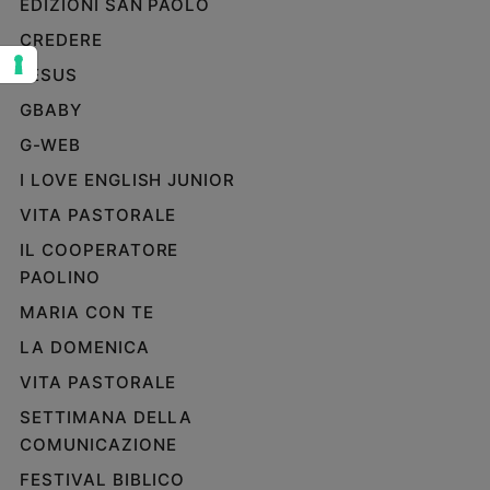
EDIZIONI SAN PAOLO
Sanremo
CREDERE
2026
JESUS
Cinema,
Tv
GBABY
e
G-WEB
streaming
Libri
I LOVE ENGLISH JUNIOR
Musica
VITA PASTORALE
Arte
IL COOPERATORE
PAOLINO
Famiglia
ed
MARIA CON TE
educazione
LA DOMENICA
Genitori
e
VITA PASTORALE
figli
SETTIMANA DELLA
Nonni
COMUNICAZIONE
Coppia
FESTIVAL BIBLICO
Scuola