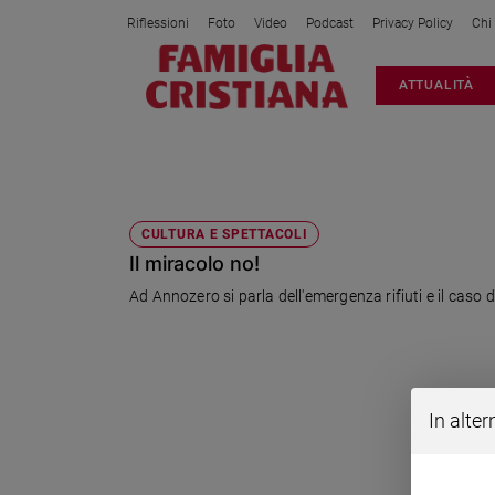
Riflessioni
Foto
Video
Podcast
Privacy Policy
Chi
Attualità
ATTUALITÀ
Italia
Cronaca
Politica
IL MIRACOLO NO!
Mondo
Economia
CULTURA E SPETTACOLI
Il miracolo no!
Legalità
e
Ad Annozero si parla dell'emergenza rifiuti e il caso 
giustizia
Sport
Interviste
Papa
In alter
Papa