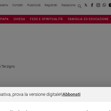
 siamo
Contatti
Pubblicità
Registrati
Redazione
PAPA
CHIESA
FEDE E SPIRITUALITÀ
FAMIGLIA ED EDUCAZIONE
di Terzigno
nativa, prova la versione digitale!
|
Abbonati