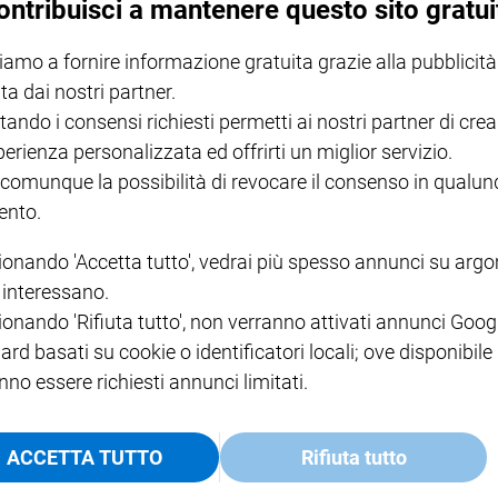
ontribuisci a mantenere questo sito gratui
iamo a fornire informazione gratuita grazie alla pubblicità
NOTE LEGALI
ta dai nostri partner.
PAOLO
PRIVACY POLICY
tando i consensi richiesti permetti ai nostri partner di crea
INFORMATIVA WHISTLEBL
perienza personalizzata ed offrirti un miglior servizio.
SOCIAL
 comunque la possibilità di revocare il consenso in qualu
nto.
ionando 'Accetta tutto', vedrai più spesso annunci su arg
i interessano.
ionando 'Rifiuta tutto', non verranno attivati annunci Goog
ard basati su cookie o identificatori locali; ove disponibile
nno essere richiesti annunci limitati.
ACCETTA TUTTO
Rifiuta tutto