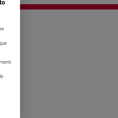
to
re
OWING
nque
omenti
le