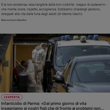
Chiesa
È la loro esistenza, resa tangibile dalla loro visibilità - seppur di cadaverini -
Chiesa
che merita onore, rispetto, accoglienza. Dobbiamo chiedergli perdono,
strappati alla vita dalla furia degli adulti (di Marina Casini)
Fede
Marina Casini Bandini
e
spiritualità
Santi
Devozione
e
fede
Parola
del
giorno
Santo
del
giorno
Società
L'ESPERTA
e
Infanticidio di Parma: «Dal primo giorno di vita
valori
insegniamo ai nostri figli che di fronte ai problemi non