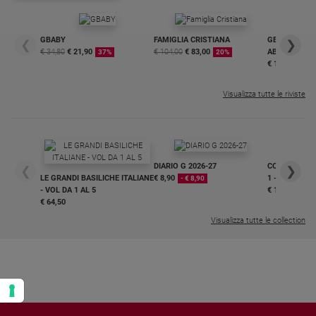
Policy
GBABY
FAMIGLIA CRISTIANA
GBABY DIGITA
❮
❯
Chi
€ 34,80
€ 21,90
€ 104,00
€ 83,00
ABBONAMEN
37%
20%
€ 16,99
siamo
Visualizza tutte le riviste
Contatti
Pubblicità
DIARIO G 2026-27
COLLANA ARS
❮
❯
LE GRANDI BASILICHE ITALIANE
€ 8,90
1 - 2
- € 8,90
Registrati
- VOL DA 1 AL 5
€ 18,50
€ 64,50
Redazione
Visualizza tutte le collection
Social