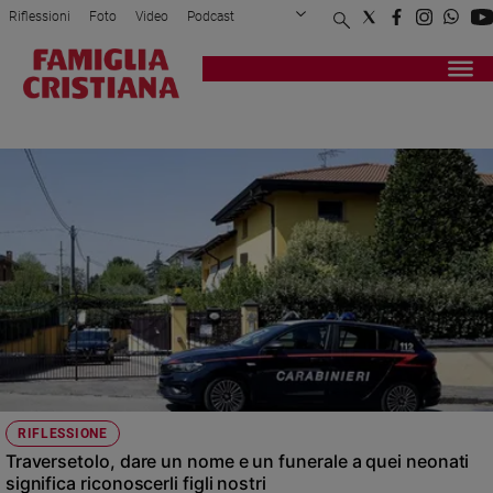
Riflessioni
Foto
Video
Podcast
Privacy Policy
Chi siamo
Contatti
Pubblicità
Attualità
Registrati
Redazione
Italia
INFANTICIDIO
Cronaca
Politica
Mondo
Economia
Legalità
e
giustizia
Sport
Interviste
Papa
RIFLESSIONE
Papa
Traversetolo, dare un nome e un funerale a quei neonati
significa riconoscerli figli nostri