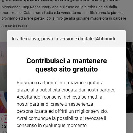
separati»
Monsignor Luigi Renna interviene sul caso della bimba uccisa dalla
Sanremo
mamma nel Catanese. «L’odio e la vendetta non restituiranno la piccola,
2026
proviamo ad avere pietà». poi si rivolge alla giovane madre ora in carcere
Cinema,
Alessandro Puglia
Tv
e
In alternativa, prova la versione digitale!
|
Abbonati
streaming
Libri
Musica
Contribuisci a mantenere
Arte
questo sito gratuito
Famiglia
ed
Riusciamo a fornire informazione gratuita
educazione
grazie alla pubblicità erogata dai nostri partner.
Accettando i consensi richiesti permetti ai
Genitori
e
nostri partner di creare un'esperienza
figli
personalizzata ed offrirti un miglior servizio.
Nonni
Avrai comunque la possibilità di revocare il
ELENA UCCISA DALLA MADRE
Coppia
consenso in qualunque momento.
Certe tragedie avvengono mentre nessuno le pensa
possibili
Scuola